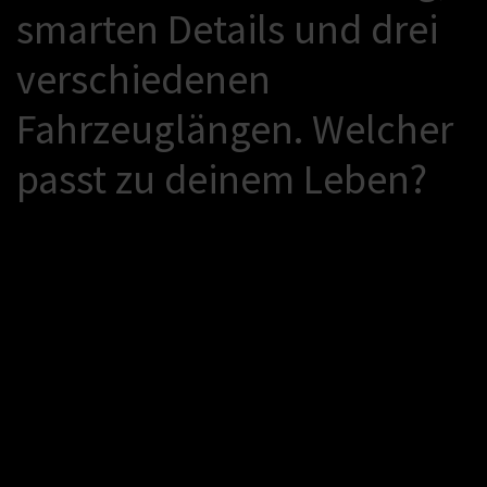
s
m
a
r
t
e
n
D
e
t
a
i
l
s
u
n
d
d
r
e
i
v
e
r
s
c
h
i
e
d
e
n
e
n
F
a
h
r
z
e
u
g
l
ä
n
g
e
n
.
W
e
l
c
h
e
r
p
a
s
s
t
z
u
d
e
i
n
e
m
L
e
b
e
n
?