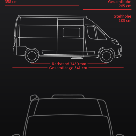
Gesamthöhe
358 cm
265 cm
Stehhöhe
189 cm
Radstand
3450 mm
Gesamtlänge
541 cm