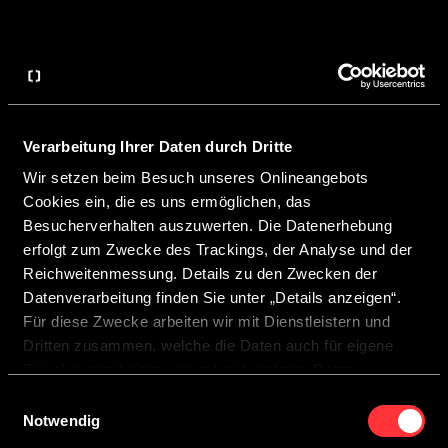
Verarbeitung Ihrer Daten durch Dritte
Wir setzen beim Besuch unseres Onlineangebots
Cookies ein, die es uns ermöglichen, das
CROSSCAMP ELMNT 5.41
CROSSCAMP ELMNT 5.
Besucherverhalten auszuwerten. Die Datenerhebung
erfolgt zum Zwecke des Trackings, der Analyse und der
Reichweitenmessung. Details zu den Zwecken der
Datenverarbeitung finden Sie unter „Details anzeigen“.
Für diese Zwecke arbeiten wir mit Dienstleistern und
Dritten zusammen, welche die Daten auch für eigene
Zwecke verarbeiten und ggf. mit anderen Daten
zusammenführen.
Einwilligungsauswahl
Durch Anklicken der Schaltfläche „Cookies zulassen“
Notwendig
oder durch Auswählen einzelner Cookies in der