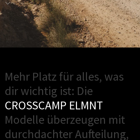
M
e
h
r
P
l
a
t
z
f
ü
r
a
l
l
e
s
,
w
a
s
d
i
r
w
i
c
h
t
i
g
i
s
t
:
D
i
e
C
R
O
S
S
C
A
M
P
E
L
M
N
T
M
o
d
e
l
l
e
ü
b
e
r
z
e
u
g
e
n
m
i
t
d
u
r
c
h
d
a
c
h
t
e
r
A
u
f
e
i
l
u
n
g
,