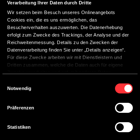
Verarbeitung Ihrer Daten durch Dritte
Wir setzen beim Besuch unseres Onlineangebots
Civilité
Cookies ein, die es uns ermöglichen, das
Besucherverhalten auszuwerten. Die Datenerhebung
erfolgt zum Zwecke des Trackings, der Analyse und der
Reichweitenmessung. Details zu den Zwecken der
Datenverarbeitung finden Sie unter „Details anzeigen“.
Für diese Zwecke arbeiten wir mit Dienstleistern und
Dritten zusammen, welche die Daten auch für eigene
Zwecke verarbeiten und ggf. mit anderen Daten
zusammenführen.
Einwilligungsauswahl
Durch Anklicken der Schaltfläche „Cookies zulassen“
Notwendig
oder durch Auswählen einzelner Cookies in der
Detailansicht geben Sie Ihre Einwilligung zur Verarbeitung
J'ai lu et j’accepte* la
politique de confidentialité
?
Präferenzen
Ihrer Daten zu den jeweiligen Zwecken. Sie ist freiwillig,
für die Nutzung des Onlineangebots nicht erforderlich und
J'aimerais recevoir par e-mail des conseils d'initiés
widerruflich für die Zukunft durch Anklicken der
Statistiken
passionnants sur les modèles CROSSCAMP.
Schaltfläche „Einwilligung widerrufen“. Weitere Hinweise
finden Sie in unserer
Datenschutzerklärung
.