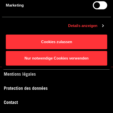
Marketing
ENVOYER
* Champs obligatoires
Details anzeigen
Ce site Internet est protégé par le service reCAPTCHA. Les
règles de
confidentialité
et les
conditions d'utilisation
de Google s'appliquent.
Cookies zulassen
Nur notwendige Cookies verwenden
Mentions légales
Protection des données
Contact