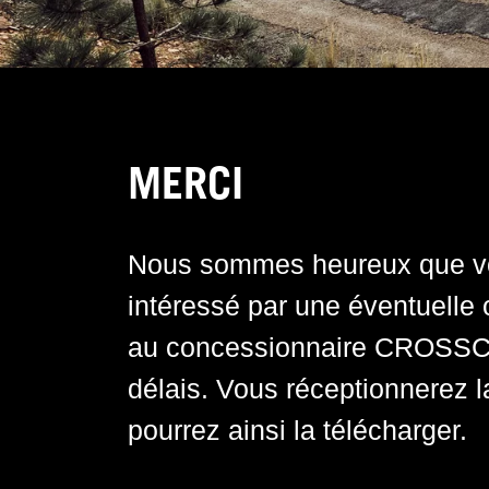
MERCI
Nous sommes heureux que vo
Nous sommes heureux que vo
intéressé par une éventuelle
intéressé par une éventuelle
au concessionnaire CROSSCAM
au concessionnaire CROSSCAM
délais. Vous réceptionnerez l
délais. Vous réceptionnerez l
pourrez ainsi la télécharger.
pourrez ainsi la télécharger.