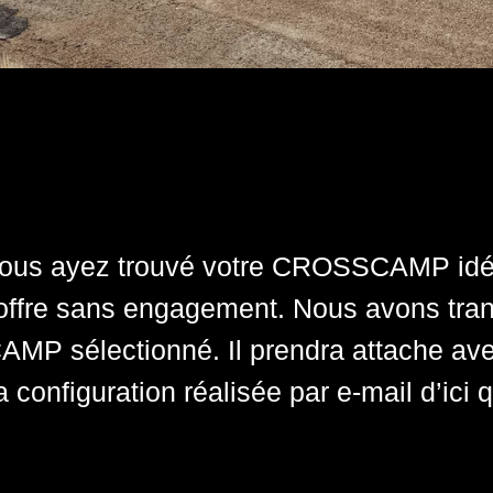
us ayez trouvé votre CROSSCAMP idéa
us ayez trouvé votre CROSSCAMP idéa
 offre sans engagement. Nous avons tra
 offre sans engagement. Nous avons tra
P sélectionné. Il prendra attache avec
P sélectionné. Il prendra attache avec
a configuration réalisée par e-mail d’ic
a configuration réalisée par e-mail d’ic