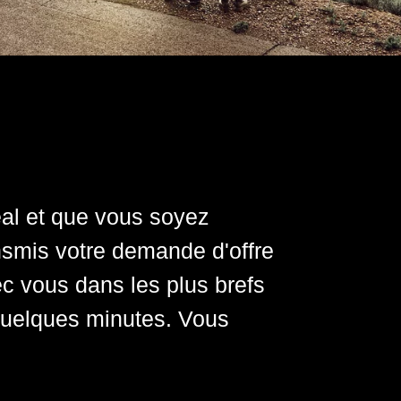
l et que vous soyez
l et que vous soyez
nsmis votre demande d'offre
nsmis votre demande d'offre
 vous dans les plus brefs
 vous dans les plus brefs
i quelques minutes. Vous
i quelques minutes. Vous