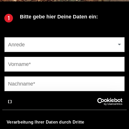
Bitte gebe hier Deine Daten ein:
1
Anrede
Verarbeitung Ihrer Daten durch Dritte
Schweiz (+41)