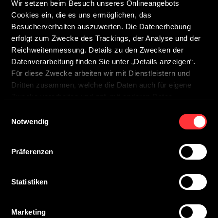
Wir setzen beim Besuch unseres Onlineangebots
Cookies ein, die es uns ermöglichen, das
Besucherverhalten auszuwerten. Die Datenerhebung
erfolgt zum Zwecke des Trackings, der Analyse und der
Reichweitenmessung. Details zu den Zwecken der
Wählen Deinen Wunschtermin für Deine
Datenverarbeitung finden Sie unter „Details anzeigen“.
2
Für diese Zwecke arbeiten wir mit Dienstleistern und
persönliche Beratung:
Dritten zusammen, welche die Daten auch für eigene
Zwecke verarbeiten und ggf. mit anderen Daten
zusammenführen.
Einwilligungsauswahl
Durch Anklicken der Schaltfläche „Cookies zulassen“
Notwendig
oder durch Auswählen einzelner Cookies in der
Detailansicht geben Sie Ihre Einwilligung zur Verarbeitung
Präferenzen
Ihrer Daten zu den jeweiligen Zwecken. Sie ist freiwillig,
Zeit
für die Nutzung des Onlineangebots nicht erforderlich und
widerruflich für die Zukunft durch Anklicken der
Statistiken
Schaltfläche „Einwilligung widerrufen“. Weitere Hinweise
Wähle hier einen CROSSCAMP-Partner in
3
finden Sie in unserer
Datenschutzerklärung
.
Deiner Nähe:
Marketing