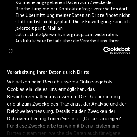
KG meine angegebenen Daten zum Zwecke der
Bearbeitung meiner Kontaktanfrage verarbeiten darf.
Eine Übermittlung meiner Daten an Dritte findet nicht
statt und ist nicht geplant. Diese Einwilligung kann ich
jederzeit per E-Mail an
datenschutz@erwinhymergroup.com widerrufen.
Ausführlichere Details über die Verarbeitung Ihrer
personenbezogenen Daten und Informationen über
Ihre Rechte als Betroffene/r finden Sie in unserer
Datenschutzerklärung.
Verarbeitung Ihrer Daten durch Dritte
Ja, ich möchte den CROSSCAMP-Newsletter erhalten
Wir setzen beim Besuch unseres Onlineangebots
und regelmäßig per E-Mail über Neuheiten und
Cookies ein, die es uns ermöglichen, das
Aktionen informiert werden. Details zur
Besucherverhalten auszuwerten. Die Datenerhebung
Datenverarbeitung und meinen Rechten finde ich in der
erfolgt zum Zwecke des Trackings, der Analyse und der
Datenschutzerklärung. Die Einwilligung ist freiwillig
Reichweitenmessung. Details zu den Zwecken der
und jederzeit widerrufbar.
Datenverarbeitung finden Sie unter „Details anzeigen“.
Für diese Zwecke arbeiten wir mit Dienstleistern und
Dritten zusammen, welche die Daten auch für eigene