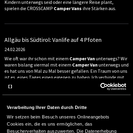
Kindern unterwegs seid oder eine längere Reise plant,
spielen die CROSSCAMP
Camper
Vans
ihre Stärken aus.
Allgäu bis Südtirol: Vanlife auf 4 Pfoten
24.02.2026
Wie oft war ihr schon mit einem
Camper
Van
unterwegs? Wir
waren bislang viermal mit einem
Camper
Van
unterwegs und
es hat uns von Mal zu Mal besser gefallen. Ein Traum von uns
ist es, eines Tages einen eigenen zu haben. Ich verbinde mit
dem Vanlife einfach jede Menge Freiheit und Spontanität.
Das liebe und schätze ich sehr. Stellplätze & Campingplätze
für Hudenhalter Wie hast du bisher deine Urlaube mit deinen
Hunden verbracht?
Verarbeitung Ihrer Daten durch Dritte
Wir setzen beim Besuch unseres Onlineangebots
Cookies ein, die es uns ermöglichen, das
Besucherverhalten auszuwerten. Die Datenerhebung