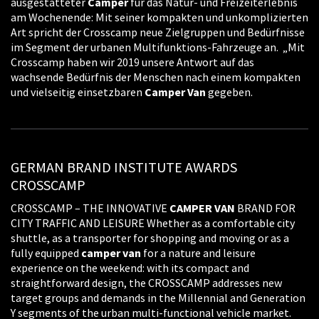
ausgestatteter
Camper
für das Natur- und Freizeiterlebnis
am Wochenende: Mit seiner kompakten und unkomplizierten
Art spricht der Crosscamp neue Zielgruppen und Bedürfnisse
im Segment der urbanen Multifunktions-Fahrzeuge an. „Mit
Crosscamp haben wir 2019 unsere Antwort auf das
wachsende Bedürfnis der Menschen nach einem kompakten
und vielseitig einsetzbaren
Camper
Van
gegeben.
GERMAN BRAND INSTITUTE AWARDS
CROSSCAMP
CROSSCAMP – THE INNOVATIVE
CAMPER
VAN
BRAND FOR
CITY TRAFFIC AND LEISURE Whether as a comfortable city
shuttle, as a transporter for shopping and moving or as a
fully equipped
camper
van
for a nature and leisure
experience on the weekend: with its compact and
straightforward design, the CROSSCAMP addresses new
target groups and demands in the Millennial and Generation
Y segments of the urban multi-functional vehicle market.