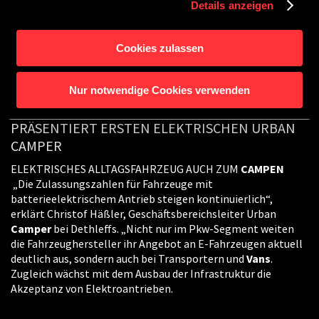
5.0 F startet. Das alltagsaugliche Freizeitfahrzeug für
Details anzeigen
Abenteuerer und Camping-Indivdualisten punktet unter
anderem mit einem neu erarbeiteten Möbelkonzept .
Cookies zulassen
Nur notwendige Cookies verwenden
E-MOBILITY UND REISEN: CROSSCAMP
PRÄSENTIERT ERSTEN ELEKTRISCHEN URBAN
CAMPER
ELEKTRISCHES ALLTAGSFAHRZEUG AUCH ZUM
CAMPEN
„Die Zulassungszahlen für Fahrzeuge mit
batterieelektrischem Antrieb steigen kontinuierlich“,
erklärt Christof Häßler, Geschäftsbereichsleiter Urban
Camper
bei Dethleffs. „Nicht nur im Pkw-Segment weiten
die Fahrzeughersteller ihr Angebot an E-Fahrzeugen aktuell
deutlich aus, sondern auch bei Transportern und
Vans
.
Zugleich wächst mit dem Ausbau der Infrastruktur die
Akzeptanz von Elektroantrieben.