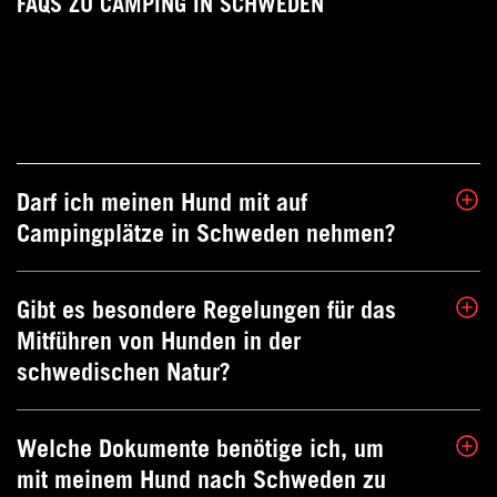
FAQS ZU CAMPING IN SCHWEDEN
Darf ich meinen Hund mit auf
Campingplätze in Schweden nehmen?
Gibt es besondere Regelungen für das
Ja, die meisten Campingplätze in
Mitführen von Hunden in der
Schweden sind hundefreundlich. Es ist
jedoch ratsam, dies im Voraus zu
schwedischen Natur?
überprüfen und sich über die spezifischen
Regeln des Campingplatzes zu
Welche Dokumente benötige ich, um
informieren.
In Schweden gilt vom 1. März bis zum 20.
mit meinem Hund nach Schweden zu
August die allgemeine Leinenpflicht, um