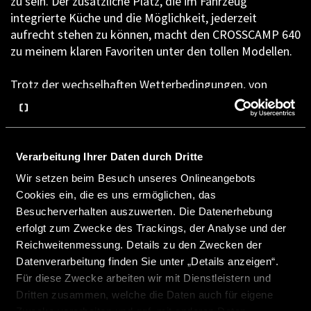
zu sein. Der zusätzliche Platz, die im Fahrzeug
integrierte Küche und die Möglichkeit, jederzeit
aufrecht stehen zu können, macht den CROSSCAMP 640
zu meinem klaren Favoriten unter den tollen Modellen.
Trotz der wechselhaften Wetterbedingungen, von
tiefen Minusgraden bis hin zu sonnigen Tagen, bot uns
der Camper Van stets ein warmes und gemütliches
Zuhause. Die Gasheizung sorgte auch bei eisigen
Temperaturen für angenehme Wärme und die
Verarbeitung Ihrer Daten durch Dritte
Ausstattung, einschließlich CarPlay, ließ uns auch an
Wir setzen beim Besuch unseres Onlineangebots
kalten Tagen drinnen gemütlich Geschichten lauschen
Cookies ein, die es uns ermöglichen, das
und entspannen.
Besucherverhalten auszuwerten. Die Datenerhebung
erfolgt zum Zwecke des Trackings, der Analyse und der
Reichweitenmessung. Details zu den Zwecken der
Datenverarbeitung finden Sie unter „Details anzeigen“.
Für diese Zwecke arbeiten wir mit Dienstleistern und
Dritten zusammen, welche die Daten auch für eigene