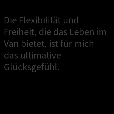
D
i
e
F
l
e
x
i
b
i
l
i
t
ä
t
u
n
d
F
r
e
i
h
e
i
t
,
d
i
e
d
a
s
L
e
b
e
n
i
m
V
a
n
b
i
e
t
e
t
,
i
s
t
f
ü
r
m
i
c
h
d
a
s
u
l
t
i
m
a
t
i
v
e
G
l
ü
c
k
s
g
e
f
ü
h
l
.