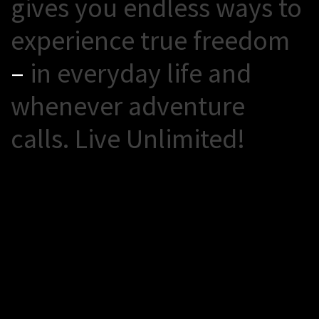
g
i
v
e
s
y
o
u
e
n
d
l
e
s
s
w
a
y
s
t
o
e
x
p
e
r
i
e
n
c
e
t
r
u
e
f
r
e
e
d
o
m
–
i
n
e
v
e
r
y
d
a
y
l
i
f
e
a
n
d
w
h
e
n
e
v
e
r
a
d
v
e
n
t
u
r
e
c
a
l
l
s
.
L
i
v
e
U
n
l
i
m
i
t
e
d
!