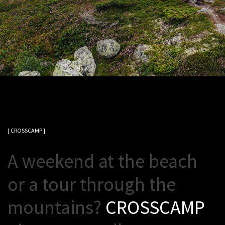
[ CROSSCAMP ]
A
w
e
e
k
e
n
d
a
t
t
h
e
b
e
a
c
h
o
r
a
t
o
u
r
t
h
r
o
u
g
h
t
h
e
m
o
u
n
t
a
i
n
s
?
C
R
O
S
S
C
A
M
P