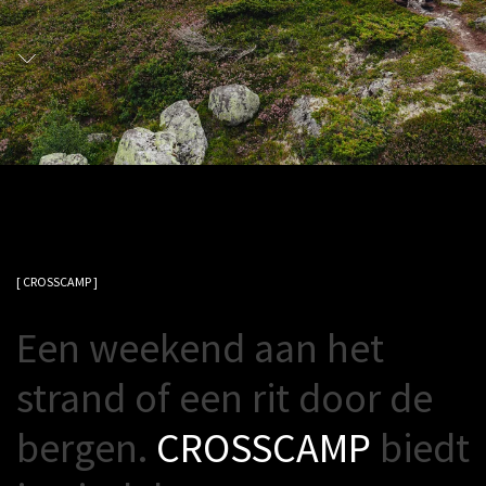
[ CROSSCAMP ]
E
e
n
w
e
e
k
e
n
d
a
a
n
h
e
t
s
t
r
a
n
d
o
f
e
e
n
r
i
t
d
o
o
r
d
e
b
e
r
g
e
n
.
C
R
O
S
S
C
A
M
P
b
i
e
d
t