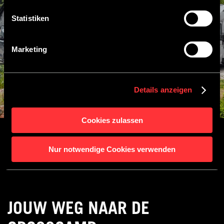
für die Nutzung des Onlineangebots nicht erforderlich und
widerruflich für die Zukunft durch Anklicken der
Statistiken
Schaltfläche „Einwilligung widerrufen“. Weitere Hinweise
finden Sie in unserer
Datenschutzerklärung
.
Marketing
Details anzeigen
Cookies zulassen
Nur notwendige Cookies verwenden
JOUW WEG NAAR DE