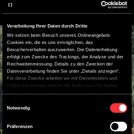
Verarbeitung Ihrer Daten durch Dritte
Wir setzen beim Besuch unseres Onlineangebots
Cookies ein, die es uns ermöglichen, das
Besucherverhalten auszuwerten. Die Datenerhebung
erfolgt zum Zwecke des Trackings, der Analyse und der
Reichweitenmessung. Details zu den Zwecken der
Datenverarbeitung finden Sie unter „Details anzeigen“.
Für diese Zwecke arbeiten wir mit Dienstleistern und
Dritten zusammen, welche die Daten auch für eigene
Zwecke verarbeiten und ggf. mit anderen Daten
zusammenführen.
Einwilligungsauswahl
Durch Anklicken der Schaltfläche „Cookies zulassen“
Notwendig
oder durch Auswählen einzelner Cookies in der
Detailansicht geben Sie Ihre Einwilligung zur Verarbeitung
Präferenzen
Ihrer Daten zu den jeweiligen Zwecken. Sie ist freiwillig,