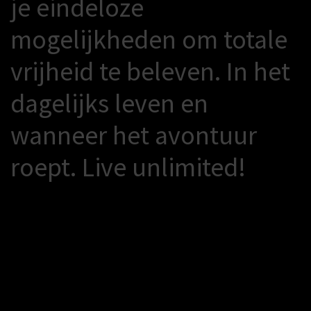
j
e
e
i
n
d
e
l
o
z
e
m
o
g
e
l
i
j
k
h
e
d
e
n
o
m
t
o
t
a
l
e
v
r
i
j
h
e
i
d
t
e
b
e
l
e
v
e
n
.
I
n
h
e
t
d
a
g
e
l
i
j
k
s
l
e
v
e
n
e
n
w
a
n
n
e
e
r
h
e
t
a
v
o
n
t
u
u
r
r
o
e
p
t
.
L
i
v
e
u
n
l
i
m
i
t
e
d
!