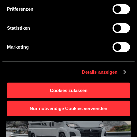
Detailansicht geben Sie Ihre Einwilligung zur Verarbeitung
CROSSCAMP ELMNT 5.41 Peugeot
Präferenzen
Ihrer Daten zu den jeweiligen Zwecken. Sie ist freiwillig,
für die Nutzung des Onlineangebots nicht erforderlich und
widerruflich für die Zukunft durch Anklicken der
Statistiken
ELMNT 5.41 Peugeot configureren
Schaltfläche „Einwilligung widerrufen“. Weitere Hinweise
finden Sie in unserer
Datenschutzerklärung
.
Marketing
Details anzeigen
Cookies zulassen
Nur notwendige Cookies verwenden