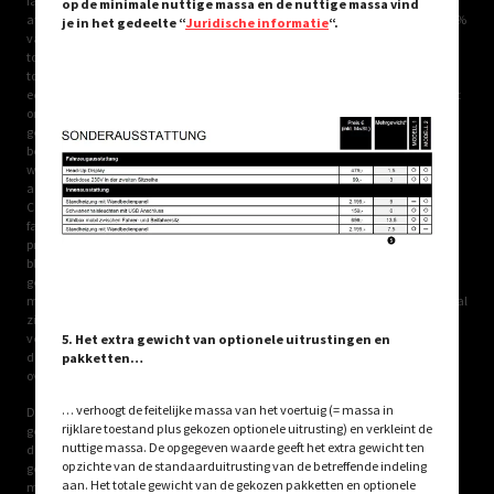
fabricagetoleranties kan het feitelijk gewogen massa in rijklare toestand
op de minimale nuttige massa en de nuttige massa vind
afwijken van de hierboven vermelde waarde. Afwijkingen van maximaal ± 5 %
je in het gedeelte “
Juridische informatie
“.
van de massa in rijklare toestand zijn wettelijk toegestaan en mogelijk. Het
toelaatbare bereik in kilo's staat tussen haakjes na het massa in rijklare
toestand. De door de fabrikant opgegeven massa voor optionele uitrusting is
een berekende waarde voor elk type en elke indeling, die CROSSCAMP gebruikt
om het maximumgewicht te bepalen dat beschikbaar is voor de in de fabriek
gemonteerde optionele uitrusting. De beperking van de optionele uitrusting is
bedoeld om ervoor te zorgen dat het minimale nuttige massa, d.w.z. het
wettelijk voorgeschreven vrije gewicht voor bagage en achteraf gemonteerde
accessoires, feitelijk beschikbaar is voor de nuttige massa van de door
CROSSCAMP geleverde voertuigen. Het effectieve gewicht van uw voertuig af
fabriek kan alleen worden bepaald wanneer het aan het einde van de
productielijn wordt gewogen. Indien in uitzonderlijke gevallen uit de weging
blijkt dat de feitelijke nuttige massa als gevolg van een toelaatbare
gewichtsafwijking onder de minimale nuttige massa ligt, zullen wij samen
met uw dealer en u nagaan of bijv. gewichtsverhoging mogelijk is, of het aantal
zitplaatsen moeten verminderen of optionele uitrustingen moeten
verwijderen. De technisch toelaatbare maximummassa van het voertuig en
5. Het extra gewicht van optionele uitrustingen en
de technisch toelaatbare maximummassa op de as mogen niet worden
pakketten…
overschreden.
… verhoogt de feitelijke massa van het voertuig (= massa in
De installatie door de fabriek van optionele uitrusting verhoogt het feitelijke
rijklare toestand plus gekozen optionele uitrusting) en verkleint de
gewicht van het voertuig en vermindert het nuttige massa. Het extra gewicht
nuttige massa. De opgegeven waarde geeft het extra gewicht ten
dat is aangegeven voor pakketten en optionele uitrusting geeft het extra
opzichte van de standaarduitrusting van de betreffende indeling
gewicht aan ten opzichte van de standaarduitrusting van het desbetreffende
aan. Het totale gewicht van de gekozen pakketten en optionele
model of de desbetreffende indeling. Het totale gewicht van de gekozen