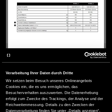
CROSSCAMP ELMNT 6.0 DS Peugeot
2. De massa van het voertuig in rijklare toestand…
… bestaat – simpel gezegd – uit het basisvoertuig met
€ 72.490,–
2 - 5 personen
standaarduitrusting plus een vast gewicht van 75 kg voor de
Prijs vanaf
Slaapplaatsen
Verarbeitung Ihrer Daten durch Dritte
bestuurder. Het is wettelijk toegestaan en mogelijk dat de massa
van je voertuig in rijklare toestand afwijkt van de nominale
4 personen
Wir setzen beim Besuch unseres Onlineangebots
waarde die in de verkoopdocumenten staat vermeld. De
Toegestaan aantal zitplaatsen (met inbegrip van de
Cookies ein, die es uns ermöglichen, das
toegestane tolerantie bedraagt ± 5%. Het toegestane bereik in
bestuurder)*
kilo’s staat tussen haakjes achter de massa in rijklare toestand.
Besucherverhalten auszuwerten. Die Datenerhebung
Om je volledig inzicht te geven in mogelijke gewichtsverschillen,
erfolgt zum Zwecke des Trackings, der Analyse und der
weegt CROSSCAMP elk voertuig aan het einde van de productielijn
en deelt het weegresultaat van je voertuig mee aan je dealer, die
Reichweitenmessung. Details zu den Zwecken der
MODEL KIEZEN
dit aan jou doorgeeft.
Gedetailleerde
uitleg over de massa
Datenverarbeitung finden Sie unter „Details anzeigen“.
in rijklare toestand vind je in het gedeelte “
Juridische