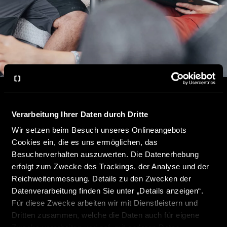
Verarbeitung Ihrer Daten durch Dritte
Wir setzen beim Besuch unseres Onlineangebots
Cookies ein, die es uns ermöglichen, das
Besucherverhalten auszuwerten. Die Datenerhebung
PERSCONTACT
erfolgt zum Zwecke des Trackings, der Analyse und der
Helge Vester
Reichweitenmessung. Details zu den Zwecken der
E-Mail: presse@crosscamp.com
Datenverarbeitung finden Sie unter „Details anzeigen“.
Für diese Zwecke arbeiten wir mit Dienstleistern und
Dritten zusammen, welche die Daten auch für eigene
E-mail versturen