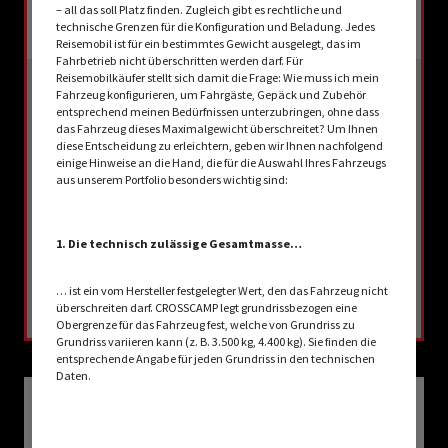
– all das soll Platz finden. Zugleich gibt es rechtliche und
technische Grenzen für die Konfiguration und Beladung. Jedes
Reisemobil ist für ein bestimmtes Gewicht ausgelegt, das im
Fahrbetrieb nicht überschritten werden darf. Für
Reisemobilkäufer stellt sich damit die Frage: Wie muss ich mein
Fahrzeug konfigurieren, um Fahrgäste, Gepäck und Zubehör
CROSSCAMP ELMNT 5.4 DS Peugeot
entsprechend meinen Bedürfnissen unterzubringen, ohne dass
das Fahrzeug dieses Maximalgewicht überschreitet? Um Ihnen
diese Entscheidung zu erleichtern, geben wir Ihnen nachfolgend
52.590,– CHF
2 - 5 Personen
einige Hinweise an die Hand, die für die Auswahl Ihres Fahrzeugs
a)
Preis ab
Schlafplätze
aus unserem Portfolio besonders wichtig sind:
4 Personen
Zugelassene Sitzplätze (inkl. Fahrer)*
1. Die technisch zulässige Gesamtmasse…
… ist ein vom Hersteller festgelegter Wert, den das Fahrzeug nicht
AUSGEWÄHLT
überschreiten darf. CROSSCAMP legt grundrissbezogen eine
Obergrenze für das Fahrzeug fest, welche von Grundriss zu
Grundriss variieren kann (z. B. 3.500 kg, 4.400 kg). Sie finden die
entsprechende Angabe für jeden Grundriss in den technischen
Daten.