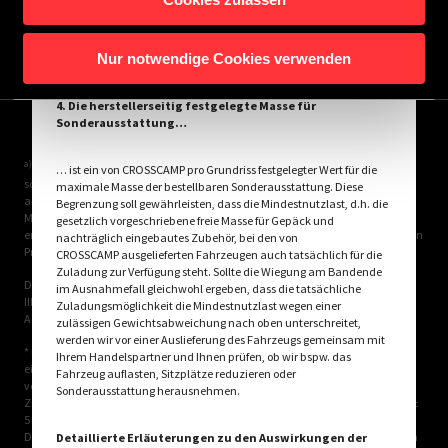
MODELL AUSWÄHLEN
Nur notwendige Cookies verwenden
4. Die herstellerseitig festgelegte Masse für
Sonderausstattung…
a)
Es handelt sich um eine unverbindliche Preisempfehlung, die auf den
… ist ein von CROSSCAMP pro Grundriss festgelegter Wert für die
schweizerischen Verkaufspreisen basiert. Preise in anderen Ländern können
maximale Masse der bestellbaren Sonderausstattung. Diese
aufgrund der Währungsumrechnung und der länderspezifischen
Begrenzung soll gewährleisten, dass die Mindestnutzlast, d.h. die
Mehrwertsteuer, Gebühren und Einfuhrzölle abweichen. Daher wird
gesetzlich vorgeschriebene freie Masse für Gepäck und
empfohlen, einen örtlichen Händler nach den für das jeweilige Land geltenden
nachträglich eingebautes Zubehör, bei den von
Preisen zu fragen, um den aktuellsten Stand zu erfahren.
CROSSCAMP ausgelieferten Fahrzeugen auch tatsächlich für die
Zuladung zur Verfügung steht. Sollte die Wiegung am Bandende
Die in diesem Fahrzeugkonfigurator dargestellten Bilder dienen lediglich
im Ausnahmefall gleichwohl ergeben, dass die tatsächliche
Illustrationszwecken. Sie können von anderen Modellen oder
Zuladungsmöglichkeit die Mindestnutzlast wegen einer
Ausstattungsvarianten stammen und abweichen.
zulässigen Gewichtsabweichung nach oben unterschreitet,
werden wir vor einer Auslieferung des Fahrzeugs gemeinsam mit
* Bei der angegebenen Masse in fahrbereitem Zustand handelt es sich um
Ihrem Handelspartner und Ihnen prüfen, ob wir bspw. das
einen im Typgenehmigungsverfahren festgelegten Standardwert. Aufgrund
Fahrzeug auflasten, Sitzplätze reduzieren oder
von Fertigungstoleranzen kann die real gewogene Masse in fahrbereitem
Sonderausstattung herausnehmen.
Zustand vom oben angegebenen Wert abweichen. Abweichungen von bis zu ±
5 % der Masse in fahrbereitem Zustand sind rechtlich zulässig und möglich.
Die zulässige Spanne in Kilogramm ist im Klammerzusatz hinter der Masse in
Detaillierte Erläuterungen zu den Auswirkungen der