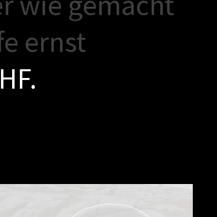
e
r
w
i
e
g
e
m
a
c
h
t
f
e
e
r
n
s
t
H
F
.