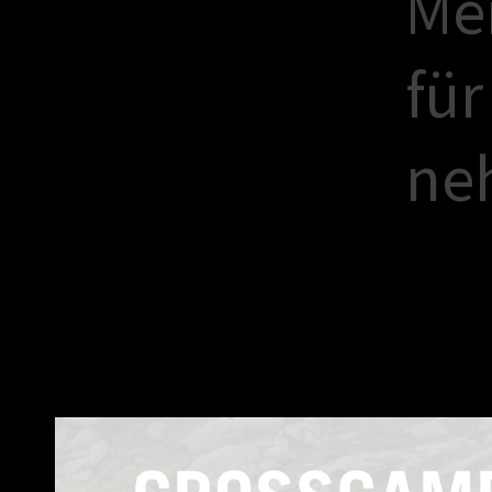
M
e
f
ü
r
n
e