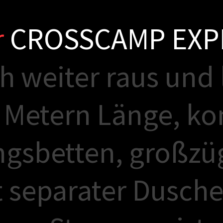
r
C
R
O
S
S
C
A
M
P
E
X
P
h
w
e
i
t
e
r
r
a
u
s
u
n
d
M
e
t
e
r
n
L
ä
n
g
e
,
k
o
n
g
s
b
e
t
t
e
n
,
g
r
o
ß
z
ü
t
s
e
p
a
r
a
t
e
r
D
u
s
c
h