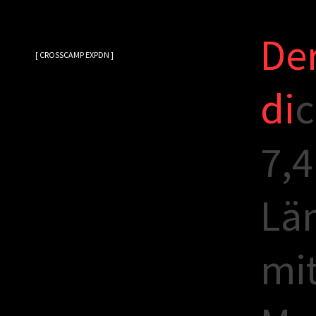
D
e
[ CROSSCAMP EXPDN ]
d
i
c
7
,
4
L
ä
m
i