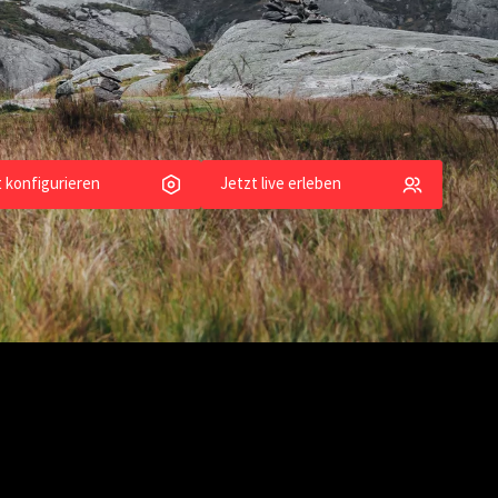
ile
t konfigurieren
Jetzt live erleben