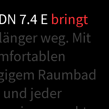
D
N
7
.
4
E
b
r
i
n
g
t
l
ä
n
g
e
r
w
e
g
.
M
i
t
m
f
o
r
t
a
b
l
e
n
g
i
g
e
m
R
a
u
m
b
a
d
e
u
n
d
j
e
d
e
r