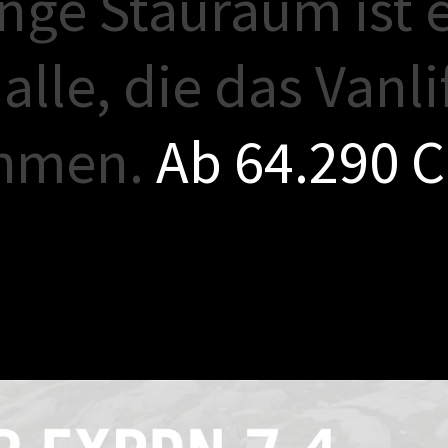
n
g
e
S
t
a
u
r
a
u
m
i
s
t
a
l
l
e
,
d
i
e
d
a
s
V
a
n
l
i
h
m
e
n
.
A
b
6
4
.
2
9
0
C