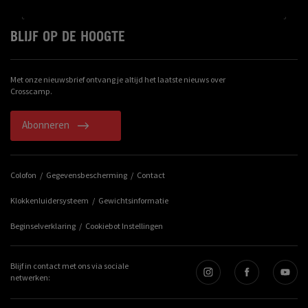
BLIJF OP DE HOOGTE
Met onze nieuwsbrief ontvang je altijd het laatste nieuws over
Crosscamp.
Abonneren
Colofon
Gegevensbescherming
Contact
Klokkenluidersysteem
Gewichtsinformatie
Beginselverklaring
Cookiebot Instellingen
Blijf in contact met ons via sociale
netwerken: