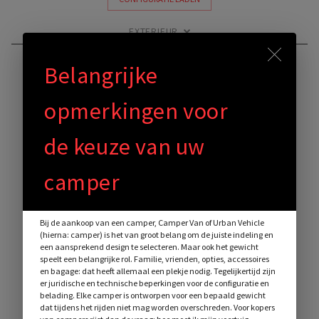
EXTERIEUR
Durch Scrolling wird der But
Belangrijke
opmerkingen voor
de keuze van uw
camper
Bij de aankoop van een camper, Camper Van of Urban Vehicle
(hierna: camper) is het van groot belang om de juiste indeling en
een aansprekend design te selecteren. Maar ook het gewicht
speelt een belangrijke rol. Familie, vrienden, opties, accessoires
en bagage: dat heeft allemaal een plekje nodig. Tegelijkertijd zijn
er juridische en technische beperkingen voor de configuratie en
belading. Elke camper is ontworpen voor een bepaald gewicht
dat tijdens het rijden niet mag worden overschreden. Voor kopers