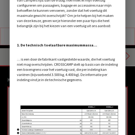
van campers rijst dan de vraag: hoe moet ik mijn voertuig
configureren om passagiers, bagage en accessoires naar mijn
behoeften te kunnen vervoeren, zonder dat het voertuig dit
maximale gewicht overschrijdt? Om je te helpen bij het maken
van deze keuze, geven we je hieronder een paar tips die heel
Afbeeldingen kunnen deels speciale uitvoeringen omvatten
belangrijk zijn bij het kiezen van een voertuig uit ons aanbod:
JOUW CROSSCAMP
1. De technisch toelaatbare maximummassa…
Indeling
… is een door de fabrikant vastgestelde waarde, die het voertuig
niet mag overschrijden. CROSSCAMP stelt op basis van de indeling
een bovengrens voor het voertuig vast, die per indeling kan
variëren (bijvoorbeeld 3.500 kg, 4.400 kg). De informatie per
KIES EEN MODEL
indeling vind je in de technische gegevens.