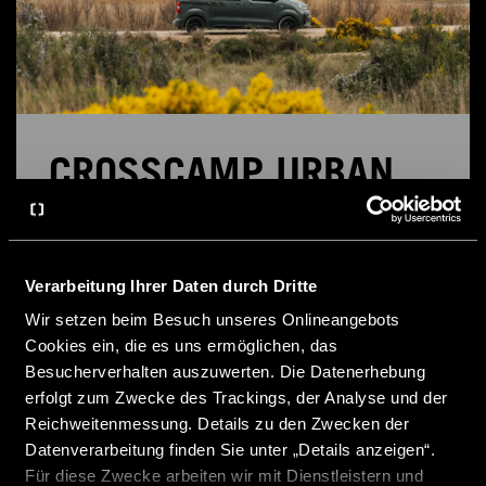
CROSSCAMP URBAN
CAMPER
Verarbeitung Ihrer Daten durch Dritte
Unser CROSSCAMP EXPLR Modell ist sowohl im
Alltag als auch unterwegs genau das, was du
Wir setzen beim Besuch unseres Onlineangebots
brauchst: tiefgaragentauglich, ultra-flexibel und
Cookies ein, die es uns ermöglichen, das
wenn es drauf ankommt, der Star auf jedem
Besucherverhalten auszuwerten. Die Datenerhebung
Stellplatz. Jetzt entdecken!
erfolgt zum Zwecke des Trackings, der Analyse und der
Reichweitenmessung. Details zu den Zwecken der
Zum Urban Camper
Datenverarbeitung finden Sie unter „Details anzeigen“.
Für diese Zwecke arbeiten wir mit Dienstleistern und