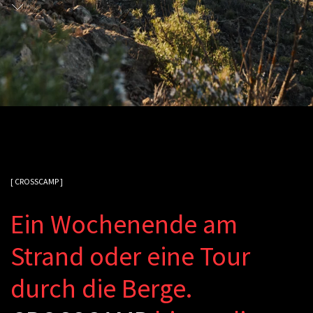
[ CROSSCAMP ]
E
i
n
W
o
c
h
e
n
e
n
d
e
a
m
S
t
r
a
n
d
o
d
e
r
e
i
n
e
T
o
u
r
d
u
r
c
h
d
i
e
B
e
r
g
e
.