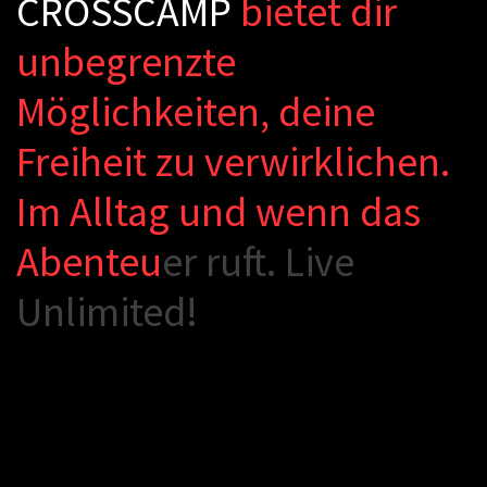
C
R
O
S
S
C
A
M
P
b
i
e
t
e
t
d
i
r
u
n
b
e
g
r
e
n
z
t
e
M
ö
g
l
i
c
h
k
e
i
t
e
n
,
d
e
i
n
e
F
r
e
i
h
e
i
t
z
u
v
e
r
w
i
r
k
l
i
c
h
e
n
.
I
m
A
l
l
t
a
g
u
n
d
w
e
n
n
d
a
s
A
b
e
n
t
e
u
e
r
r
u
f
.
L
i
v
e
U
n
l
i
m
i
t
e
d
!