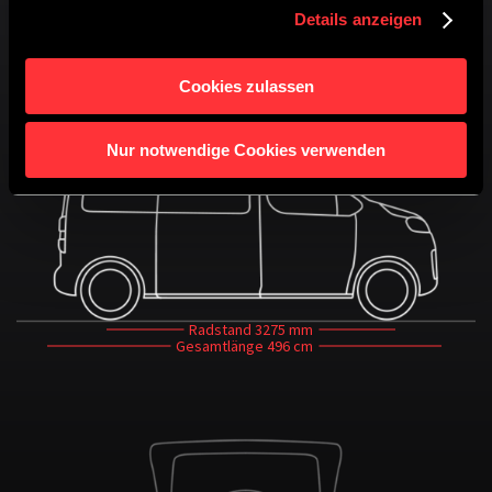
Details anzeigen
Gesamthöhe bei geöffnetem
Dach
Kopfhöhe
295 cm
227 cm
Cookies zulassen
Gesamthöhe
200 cm
Nur notwendige Cookies verwenden
Radstand
3275 mm
Gesamtlänge
496 cm