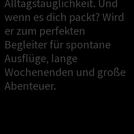
A
l
l
t
a
g
s
t
a
u
g
l
i
c
h
k
e
i
t
.
U
n
d
w
e
n
n
e
s
d
i
c
h
p
a
c
k
t
?
W
i
r
d
e
r
z
u
m
p
e
r
f
e
k
t
e
n
B
e
g
l
e
i
t
e
r
f
ü
r
s
p
o
n
t
a
n
e
A
u
s
f
l
ü
g
e
,
l
a
n
g
e
W
o
c
h
e
n
e
n
d
e
n
u
n
d
g
r
o
ß
e
A
b
e
n
t
e
u
e
r
.