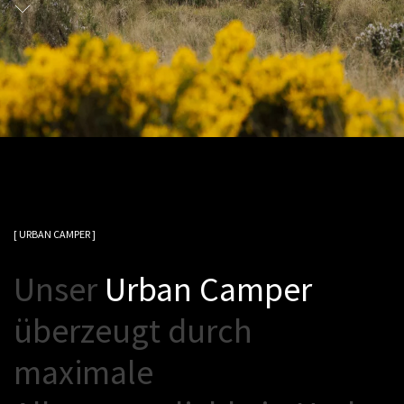
[ URBAN CAMPER ]
U
n
s
e
r
U
r
b
a
n
C
a
m
p
e
r
ü
b
e
r
z
e
u
g
t
d
u
r
c
h
m
a
x
i
m
a
l
e