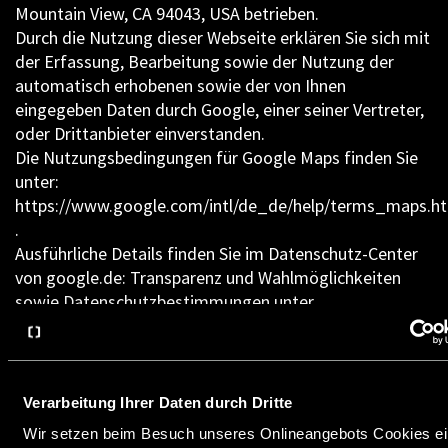
Mountain View, CA 94043, USA betrieben.
Durch die Nutzung dieser Webseite erklären Sie sich mit
der Erfassung, Bearbeitung sowie der Nutzung der
automatisch erhobenen sowie der von Ihnen
eingegeben Daten durch Google, einer seiner Vertreter,
oder Drittanbieter einverstanden.
Die Nutzungsbedingungen für Google Maps finden Sie
unter:
https://www.google.com/intl/de_de/help/terms_maps.h
.
Ausführliche Details finden Sie im Datenschutz-Center
von google.de: Transparenz und Wahlmöglichkeiten
sowie Datenschutzbestimmungen unter
https://policies.google.com/privacy?hl=de&gl=de .
3.7 Verwendung von Google Tag Manager
Diese Webseite verwendet den Google Tag Manager.
Verarbeitung Ihrer Daten durch Dritte
Durch diesen Dienst können Website-Tags über eine
Wir setzen beim Besuch unseres Onlineangebots Cookies ein
Oberfläche verwaltet werden. Der Google Tool Manager