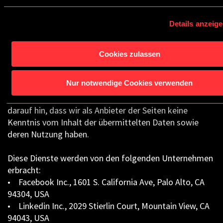
Bei Abruf einer dieser Seiten, kann eine Verbindung zu
den jeweiligen Servern der sozialen Medien aufgebaut
Details anzeig
werden. Dabei werden diese darüber informiert, dass
Sie unsere Internetseite mit Ihrer IP-Adresse besucht
haben. Sollten Sie nun etwas kommentieren, liken oder
Cookies zulassen
twittern etc. und Sie sind dabei in ihrem jeweiligen
Account eingeloggt, ist es ggf. dem sozialen Medium
Nur notwendige Cookies verwenden
möglich, Ihren Besuch auf unserer Webseite Ihnen und
Ihrem Benutzerkonto zuzuordnen. Wir weisen Sie
darauf hin, dass wir als Anbieter der Seiten keine
Kenntnis vom Inhalt der übermittelten Daten sowie
deren Nutzung haben.
Diese Dienste werden von den folgenden Unternehmen
erbracht:
• Facebook Inc., 1601 S. California Ave, Palo Alto, CA
94304, USA
• Linkedin Inc., 2029 Stierlin Court, Mountain View, CA
94043, USA