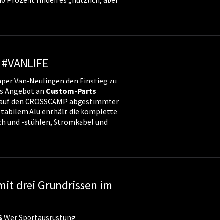
40 Prozent finden es „nützlich, aber
 #VANLIFE
er Van-Neulingen den Einstieg zu
as Angebot an
Custom
-
Parts
in auf den CROSSCAMP abgestimmter
stabilem Alu enthält die komplette
h und -stühlen, Stromkabel und
t drei Grundrissen im
S
Wer Sportausrüstung