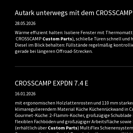
Autark unterwegs mit dem CROSSCAMP
28.05.2026
Wärme effizient halten: Isoliere Fenster mit Thermomatt
CROSSCAMP
Custom
Parts
), schließe Türen schnell und h
Diesel im Blick behalten: Füllstände regelmäßig kontroll
gerade bei längeren Offroad-Strecken.
CROSSCAMP EXPDN 7.4 E
16.01.2026
mit ergonomischen Holzlattenrosten und 110 mm starke
klimaregulierendem Material Küche Küchenrückwand in C
Gourmet-Küche: 2-Flamm-Kocher, großzügige Schublade m
flexiblen Fachböden und großzügiger Arbeitsfläche sowie 
(erhältlich über
Custom
Parts
) MultiFlex Schienensystem