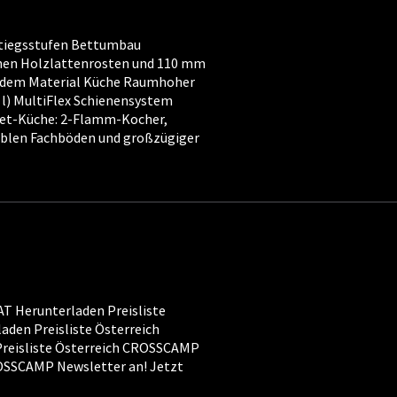
stiegsstufen Bettumbau
hen Holzlattenrosten und 110 mm
ndem Material Küche Raumhoher
l) MultiFlex Schienensystem
et-Küche: 2-Flamm-Kocher,
xiblen Fachböden und großzügiger
 Herunterladen Preisliste
en Preisliste Österreich
eisliste Österreich CROSSCAMP
OSSCAMP Newsletter an! Jetzt