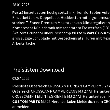
28.01.2026
Parts
) Einzelbetten hochgesetzt inkl. komfortablen Auf
Einzelbetten zu Doppelbett Heckbetten mit ergonomisc
starken 7-Zonen Premium Matratzen aus klimareguliere
Kompressor Kühlschrank mit separatem Frosterfach (131 
(weiteres Zubehör über Crosscamp
Custom
Parts
) Gourm
großzügige Schublade mit Besteckeinsatz, Türen mit fle
Arbeitsfläche
Preislisten Download
02.07.2026
Preisliste Österreich CROSSCAMP URBAN CAMPER MJ 27 AT
Österreich CROSSCAMP CAMPER VANS MJ 27 AT Herunterlad
CROSSCAMP TEILINTEGRIERTE MJ 27 AT Herunterladen Pr
CUSTOM
PARTS
MJ 26 Herunterladen Melde dich zum CR
anmelden