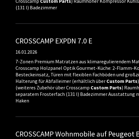
Crosscamp
Custom
Parts
) Raumhoher Kompressor Kühls
(131 l) Badezimmer
CROSSCAMP EXPDN 7.0 E
16.01.2026
7-Zonen Premium Matratzen aus klimaregulierendem Mat
Crosscamp Holzpanel Optik Gourmet-Küche: 2-Flamm-Koc
Besteckeinsatz, Türen mit flexiblen Fachböden und großz
Halterung für Abfalleimer (erhältlich über
Custom
Parts
(weiteres Zubehör über Crosscamp
Custom
Parts
) Raumh
separatem Frosterfach (131 l) Badezimmer Ausstattung m
Haken
CROSSCAMP Wohnmobile auf Peugeot B