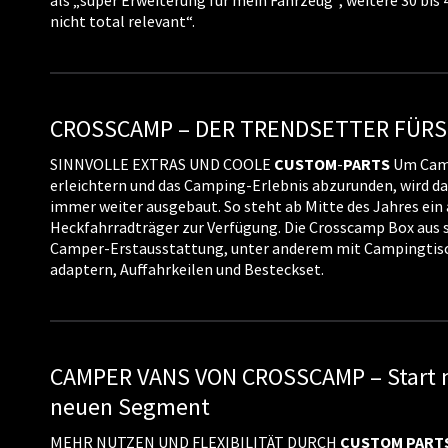
als „super Erweiterung für mein Fahrzeug“, weitere 30 bis 
nicht total relevant“.
CROSSCAMP – DER TRENDSETTER FÜRS
SINNVOLLE EXTRAS UND COOLE
CUSTOM
-
PARTS
Um Camp
erleichtern und das Camping-Erlebnis abzurunden, wird d
immer weiter ausgebaut. So steht ab Mitte des Jahres e
Heckfahrradträger zur Verfügung. Die Crosscamp Box aus 
Camper-Erstausstattung, unter anderem mit Campingtisc
adaptern, Auffahrkeilen und Besteckset.
CAMPER VANS VON CROSSCAMP – Start mi
neuen Segment
MEHR NUTZEN UND FLEXIBILITÄT DURCH
CUSTOM
PART