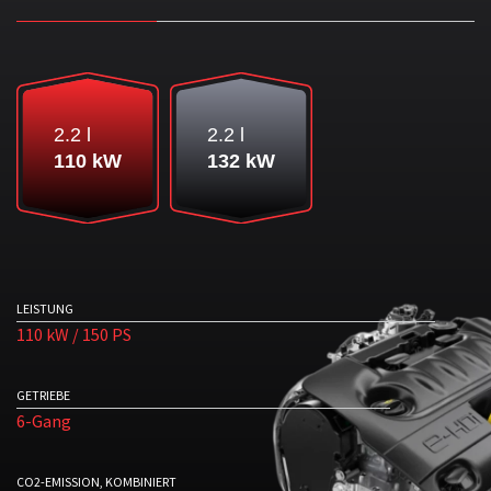
2.2 l
2.2 l
110 kW
132 kW
LEISTUNG
110 kW / 150 PS
GETRIEBE
6-Gang
CO2-EMISSION, KOMBINIERT