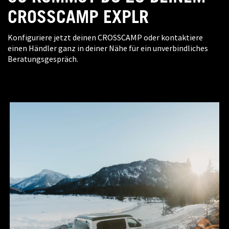
CROSSCAMP EXPLR
Konfiguriere jetzt deinen CROSSCAMP oder kontaktiere
einen Händler ganz in deiner Nähe für ein unverbindliches
LEISTUNG
Beratungsgespräch.
110 kW / 150 PS
GETRIEBE
6-Gang
CO2-EMISSION, KOMBINIERT
Euro 6e-bis
KRAFTSTOFF
Diesel
ZULÄSSIGE ANHÄNGELAST GEBREMST
1900 kg