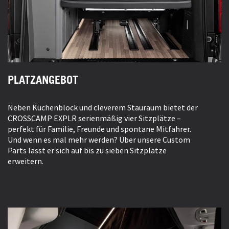
SCHLAFPLÄTZE
SITZPLÄTZE
PLATZANGEBOT
ABMESSUNGEN
Neben Küchenblock und cleverem Stauraum bietet der
CROSSCAMP EXPLR serienmäßig vier Sitzplätze –
perfekt für Familie, Freunde und spontane Mitfahrer.
Und wenn es mal mehr werden? Über unsere Custom
Parts lässt er sich auf bis zu sieben Sitzplätze
erweitern.