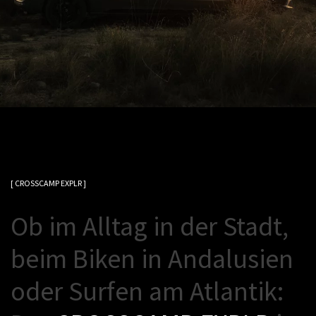
[ CROSSCAMP EXPLR ]
O
b
i
m
A
l
l
t
a
g
i
n
d
e
r
S
t
a
d
t
,
b
e
i
m
B
i
k
e
n
i
n
A
n
d
a
l
u
s
i
e
n
o
d
e
r
S
u
r
f
e
n
a
m
A
t
l
a
n
t
i
k
: