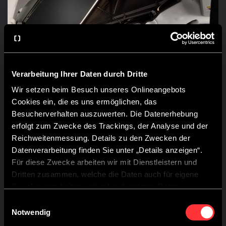
Verarbeitung Ihrer Daten durch Dritte
Wir setzen beim Besuch unseres Onlineangebots
Cookies ein, die es uns ermöglichen, das
Besucherverhalten auszuwerten. Die Datenerhebung
erfolgt zum Zwecke des Trackings, der Analyse und der
Reichweitenmessung. Details zu den Zwecken der
Datenverarbeitung finden Sie unter „Details anzeigen“.
BETTRUHE
Für diese Zwecke arbeiten wir mit Dienstleistern und
Dritten zusammen, welche die Daten auch für eigene
Du brauchst noch zusätzliche Schlafplätze oder
Zwecke verarbeiten und ggf. mit anderen Daten
möchtest mal unten schlafen? Die Sitzbank im
zusammenführen.
CROSSCAMP EXPLR lässt sich mit wenigen
Einwilligungsauswahl
Durch Anklicken der Schaltfläche „Cookies zulassen“
Notwendig
Handgriffen zu einem großen Doppelbett (110 × 200
cm) umbauen. Hier tankst du Kraft für dein nächstes
oder durch Auswählen einzelner Cookies in der