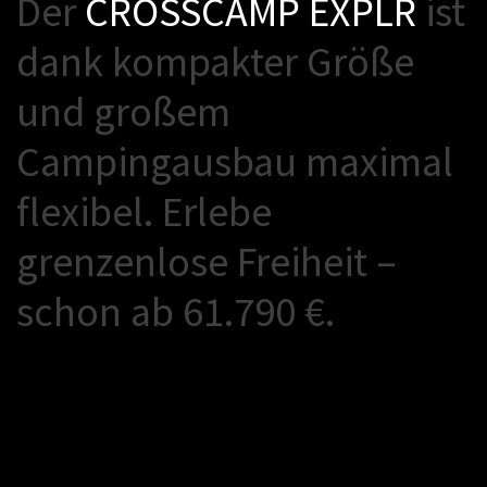
D
e
r
C
R
O
S
S
C
A
M
P
E
X
P
L
R
i
s
t
d
a
n
k
k
o
m
p
a
k
t
e
r
G
r
ö
ß
e
u
n
d
g
r
o
ß
e
m
C
a
m
p
i
n
g
a
u
s
b
a
u
m
a
x
i
m
a
l
f
l
e
x
i
b
e
l
.
E
r
l
e
b
e
g
r
e
n
z
e
n
l
o
s
e
F
r
e
i
h
e
i
t
–
s
c
h
o
n
a
b
6
1
.
7
9
0
€
.