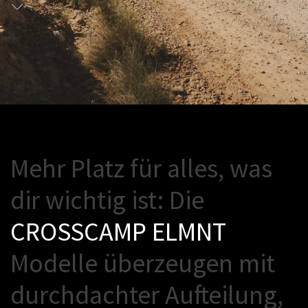
M
e
h
r
P
l
a
t
z
f
ü
r
a
l
l
e
s
,
w
a
s
d
i
r
w
i
c
h
t
i
g
i
s
t
:
D
i
e
C
R
O
S
S
C
A
M
P
E
L
M
N
T
M
o
d
e
l
l
e
ü
b
e
r
z
e
u
g
e
n
m
i
t
d
u
r
c
h
d
a
c
h
t
e
r
A
u
f
e
i
l
u
n
g
,