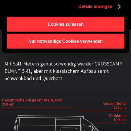
Details anzeigen
Cookies zulassen
DER CROSSCAMP ELMNT 5.4 DS
Nur notwendige Cookies verwenden
Mit 5,41 Metern genauso wendig wie der CROSSCAMP
ELMNT 5.41, aber mit klassischem Aufbau samt
Schwenkbad und Querbett.
Gesamthöhe bei geöffnetem Dach
Gesamthöhe
358 cm
258 cm
Stehhöhe
189 cm