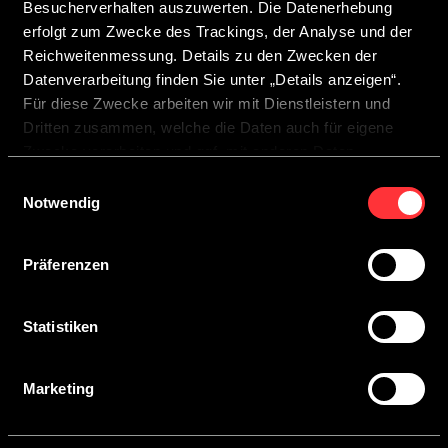
Besucherverhalten auszuwerten. Die Datenerhebung
Highlights
Highlights
Highlights
erfolgt zum Zwecke des Trackings, der Analyse und der
Reichweitenmessung. Details zu den Zwecken der
Datenverarbeitung finden Sie unter „Details anzeigen“.
Für diese Zwecke arbeiten wir mit Dienstleistern und
Dritten zusammen, welche die Daten auch für eigene
Zwecke verarbeiten und ggf. mit anderen Daten
zusammenführen.
Einwilligungsauswahl
Durch Anklicken der Schaltfläche „Cookies zulassen“
Notwendig
oder durch Auswählen einzelner Cookies in der
Detailansicht geben Sie Ihre Einwilligung zur Verarbeitung
Präferenzen
Ihrer Daten zu den jeweiligen Zwecken. Sie ist freiwillig,
für die Nutzung des Onlineangebots nicht erforderlich und
widerruflich für die Zukunft durch Anklicken der
Statistiken
Schaltfläche „Einwilligung widerrufen“. Weitere Hinweise
finden Sie in unserer
Datenschutzerklärung
.
Marketing
CROSSCAMP ELMNT 5.41