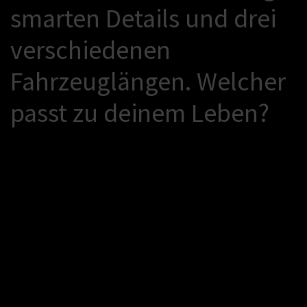
s
m
a
r
t
e
n
D
e
t
a
i
l
s
u
n
d
d
r
e
i
v
e
r
s
c
h
i
e
d
e
n
e
n
F
a
h
r
z
e
u
g
l
ä
n
g
e
n
.
W
e
l
c
h
e
r
p
a
s
s
t
z
u
d
e
i
n
e
m
L
e
b
e
n
?