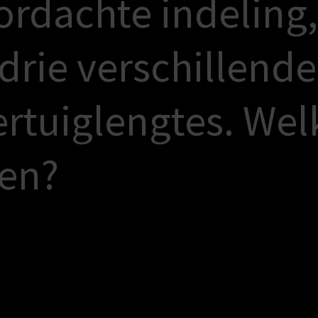
o
r
d
a
c
h
t
e
i
n
d
e
l
i
n
g
,
d
r
i
e
v
e
r
s
c
h
i
l
l
e
n
d
e
e
r
t
u
i
g
l
e
n
g
t
e
s
.
W
e
l
e
n
?