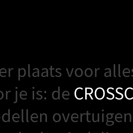
e
r
p
l
a
a
t
s
v
o
o
r
a
l
l
e
o
r
j
e
i
s
:
d
e
C
R
O
S
S
o
d
e
l
l
e
n
o
v
e
r
t
u
i
g
e
n