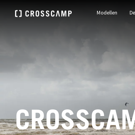
Modellen
De
Zoek je dealer
DEUTSCHLAND
ÖSTE
NAAR DEALER ZOEKEN
Deutsch
Deu
CROSSCA
FRANCE
NEDE
Français
Ned