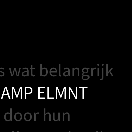
s
w
a
t
b
e
l
a
n
g
r
i
j
k
C
A
M
P
E
L
M
N
T
d
o
o
r
h
u
n