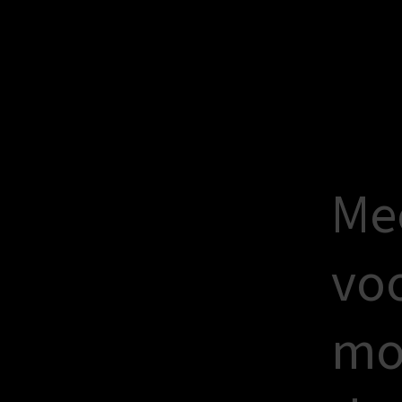
M
e
v
o
m