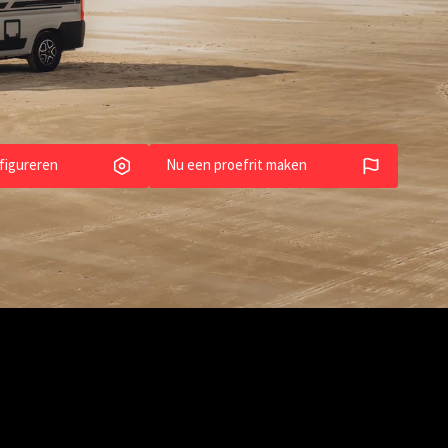
Van-modellen
figureren
Nu een proefrit maken