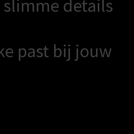
s
l
i
m
m
e
d
e
t
a
i
l
s
k
e
p
a
s
t
b
i
j
j
o
u
w