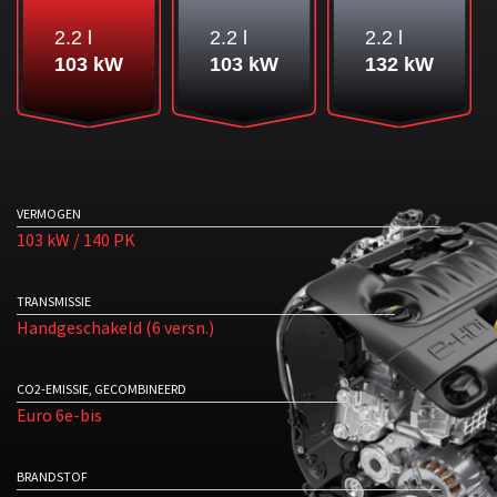
2.2 l
2.2 l
2.2 l
103 kW
103 kW
132 kW
VERMOGEN
103 kW / 140 PK
TRANSMISSIE
Handgeschakeld (6 versn.)
CO2-EMISSIE, GECOMBINEERD
Euro 6e-bis
BRANDSTOF