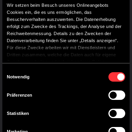
alles aan. Comfortabel, flexibel, uitnodigend.
Wir setzen beim Besuch unseres Onlineangebots
Cookies ein, die es uns ermöglichen, das
Besucherverhalten auszuwerten. Die Datenerhebung
erfolgt zum Zwecke des Trackings, der Analyse und der
Reichweitenmessung. Details zu den Zwecken der
Datenverarbeitung finden Sie unter „Details anzeigen“.
Für diese Zwecke arbeiten wir mit Dienstleistern und
Dritten zusammen, welche die Daten auch für eigene
Zwecke verarbeiten und ggf. mit anderen Daten
zusammenführen.
Einwilligungsauswahl
Durch Anklicken der Schaltfläche „Cookies zulassen“
Notwendig
oder durch Auswählen einzelner Cookies in der
Detailansicht geben Sie Ihre Einwilligung zur Verarbeitung
Präferenzen
Ihrer Daten zu den jeweiligen Zwecken. Sie ist freiwillig,
für die Nutzung des Onlineangebots nicht erforderlich und
widerruflich für die Zukunft durch Anklicken der
Statistiken
Schaltfläche „Einwilligung widerrufen“. Weitere Hinweise
finden Sie in unserer
Datenschutzerklärung
.
Marketing