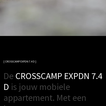
[ CROSSCAMP EXPDN 7.4 D ]
D
e
C
R
O
S
S
C
A
M
P
E
X
P
D
N
7
.
4
D
i
s
j
o
u
w
m
o
b
i
e
l
e
a
p
p
a
r
t
e
m
e
n
t
.
M
e
t
e
e
n