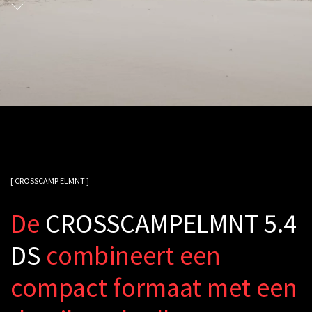
[ CROSSCAMP ELMNT ]
D
e
C
R
O
S
S
C
A
M
P
E
L
M
N
T
5
.
4
D
S
c
o
m
b
i
n
e
e
r
t
e
e
n
c
o
m
p
a
c
t
f
o
r
m
a
a
t
m
e
t
e
e
n