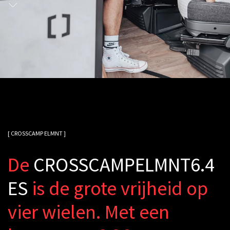
[ CROSSCAMP ELMNT ]
D
e
C
R
O
S
S
C
A
M
P
E
L
M
N
T
6
.
4
E
S
i
s
d
e
g
r
o
t
e
v
r
i
j
h
e
i
d
o
p
v
i
e
r
w
i
e
l
e
n
.
M
e
t
e
e
n