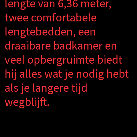
l
e
n
g
t
e
v
a
n
6
,
3
6
m
e
t
e
r
,
t
w
e
e
c
o
m
f
o
r
t
a
b
e
l
e
l
e
n
g
t
e
b
e
d
d
e
n
,
e
e
n
d
r
a
a
i
b
a
r
e
b
a
d
k
a
m
e
r
e
n
v
e
e
l
o
p
b
e
r
g
r
u
i
m
t
e
b
i
e
d
t
h
i
j
a
l
l
e
s
w
a
t
j
e
n
o
d
i
g
h
e
b
t
a
l
s
j
e
l
a
n
g
e
r
e
t
i
j
d
w
e
g
b
l
i
j
f
.