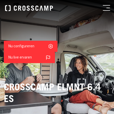
Nu configureren
Nu live ervaren
CROSSCAMP ELMNT 6.4
ES