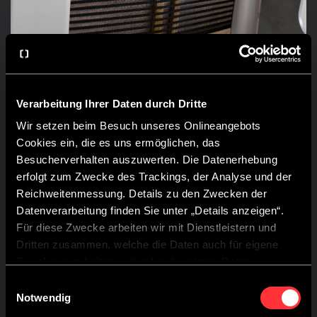
Verarbeitung Ihrer Daten durch Dritte
Wir setzen beim Besuch unseres Onlineangebots
KEUKEN VOOR GROOTSE PLANNEN
Cookies ein, die es uns ermöglichen, das
Besucherverhalten auszuwerten. Die Datenerhebung
Het 2-pits kooktoestel, de grote koelkast van 84 liter
erfolgt zum Zwecke des Trackings, der Analyse und der
en het werkblad zijn klaar voor alles: van een snelle
Reichweitenmessung. Details zu den Zwecken der
kop koffie voor je gaat trailrunnen tot een uitgebreid
Datenverarbeitung finden Sie unter „Details anzeigen“.
diner in de bergen.
Für diese Zwecke arbeiten wir mit Dienstleistern und
Dritten zusammen, welche die Daten auch für eigene
Zwecke verarbeiten und ggf. mit anderen Daten
zusammenführen.
Einwilligungsauswahl
Durch Anklicken der Schaltfläche „Cookies zulassen“
Notwendig
oder durch Auswählen einzelner Cookies in der