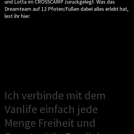
und Lotta im CROSSCAMP zurückgelegt. Was das
Dreamteam auf 12 Pfoten/Füßen dabei alles erlebt hat,
lest ihr hier:
I
c
h
v
e
r
b
i
n
d
e
m
i
t
d
e
m
V
a
n
l
i
f
e
e
i
n
f
a
c
h
j
e
d
e
M
e
n
g
e
F
r
e
i
h
e
i
t
u
n
d