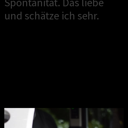
S
p
o
n
t
a
n
i
t
ä
t
.
D
a
s
l
i
e
b
e
u
n
d
s
c
h
ä
t
z
e
i
c
h
s
e
h
r
.