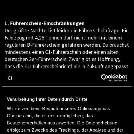
1. Führerschein-Einschränkungen
Der größte Nachteil ist leider die Führerscheinfrage. Ein
Fahrzeug mit 4,25 Tonnen darf nicht mehr mit einem
regulären B-Führerschein gefahren werden. Du brauchst
mindestens einen C1-Führerschein oder einen alten
deutschen 3er-Führerschein. Zwar gibt es Hoffnung,
dass die EU-Führerscheinrichtlinie in Zukunft angepasst
wird – eine Erhöhung des zulässigen Gesamtgewichts
für den B-Führerschein auf 4,25 Tonnen ist ab 2025 in
Planung – doch bis dahin heißt es: Geduld haben oder
einen erweiterten Führerschein machen.
Verarbeitung Ihrer Daten durch Dritte
2. Geschwindigkeitsbegrenzungen und
Wir setzen beim Besuch unseres Onlineangebots
Überholverbote
Cookies ein, die es uns ermöglichen, das
Mit einem Fahrzeug über 3,5 Tonnen musst du dich in
Besucherverhalten auszuwerten. Die Datenerhebung
Deutschland an strengere Verkehrsregeln halten. Auf
erfolgt zum Zwecke des Trackings, der Analyse und der