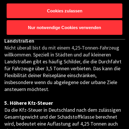
erfordern oft zusätzliche Anmeldungen und verursachen
Cookies zulassen
höhere Kosten, da die Maut meist kilometergenau nach
Emissionsklasse berechnet wird.
Nur notwendige Cookies verwenden
4. Einschränkungen in Städten und auf
Landstraßen
Nicht überall bist du mit einem 4,25-Tonnen-Fahrzeug
willkommen. Speziell in Städten und auf kleineren
Landstraßen gibt es häufig Schilder, die die Durchfahrt
für Fahrzeuge über 3,5 Tonnen verbieten. Das kann die
Flexibilität deiner Reisepläne einschränken,
insbesondere wenn du abgelegene oder urbane Ziele
ansteuern möchtest.
5. Höhere Kfz-Steuer
Da die Kfz-Steuer in Deutschland nach dem zulässigen
Gesamtgewicht und der Schadstoffklasse berechnet
wird, bedeutet eine Auflastung auf 4,25 Tonnen auch