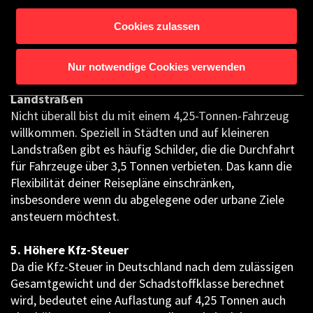
erfordern oft zusätzliche Anmeldungen und verursachen
Cookies zulassen
höhere Kosten, da die Maut meist kilometergenau nach
Emissionsklasse berechnet wird.
Nur notwendige Cookies verwenden
4. Einschränkungen in Städten und auf
Landstraßen
Nicht überall bist du mit einem 4,25-Tonnen-Fahrzeug
willkommen. Speziell in Städten und auf kleineren
Landstraßen gibt es häufig Schilder, die die Durchfahrt
für Fahrzeuge über 3,5 Tonnen verbieten. Das kann die
Flexibilität deiner Reisepläne einschränken,
insbesondere wenn du abgelegene oder urbane Ziele
ansteuern möchtest.
5. Höhere Kfz-Steuer
Da die Kfz-Steuer in Deutschland nach dem zulässigen
Gesamtgewicht und der Schadstoffklasse berechnet
wird, bedeutet eine Auflastung auf 4,25 Tonnen auch