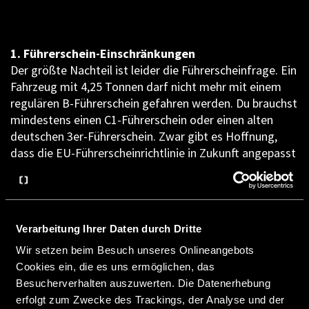
1. Führerschein-Einschränkungen
Der größte Nachteil ist leider die Führerscheinfrage. Ein
Fahrzeug mit 4,25 Tonnen darf nicht mehr mit einem
regulären B-Führerschein gefahren werden. Du brauchst
mindestens einen C1-Führerschein oder einen alten
deutschen 3er-Führerschein. Zwar gibt es Hoffnung,
dass die EU-Führerscheinrichtlinie in Zukunft angepasst
wird – eine Erhöhung des zulässigen Gesamtgewichts
für den B-Führerschein auf 4,25 Tonnen ist ab 2025 in
Planung – doch bis dahin heißt es: Geduld haben oder
einen erweiterten Führerschein machen.
Verarbeitung Ihrer Daten durch Dritte
2. Geschwindigkeitsbegrenzungen und
Wir setzen beim Besuch unseres Onlineangebots
Überholverbote
Cookies ein, die es uns ermöglichen, das
Mit einem Fahrzeug über 3,5 Tonnen musst du dich in
Besucherverhalten auszuwerten. Die Datenerhebung
Deutschland an strengere Verkehrsregeln halten. Auf
erfolgt zum Zwecke des Trackings, der Analyse und der