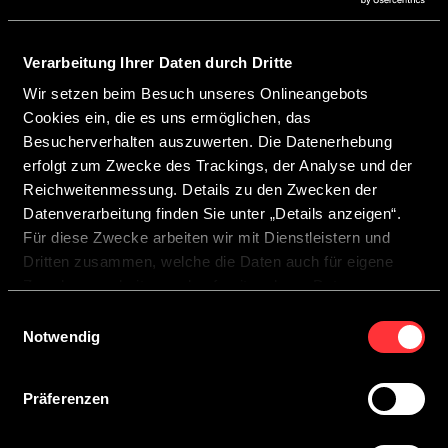
Verarbeitung Ihrer Daten durch Dritte
Wir setzen beim Besuch unseres Onlineangebots
Cookies ein, die es uns ermöglichen, das
Besucherverhalten auszuwerten. Die Datenerhebung
erfolgt zum Zwecke des Trackings, der Analyse und der
Reichweitenmessung. Details zu den Zwecken der
Datenverarbeitung finden Sie unter „Details anzeigen“.
Für diese Zwecke arbeiten wir mit Dienstleistern und
Dritten zusammen, welche die Daten auch für eigene
Zwecke verarbeiten und ggf. mit anderen Daten
zusammenführen.
Einwilligungsauswahl
Durch Anklicken der Schaltfläche „Cookies zulassen“
Notwendig
oder durch Auswählen einzelner Cookies in der
Detailansicht geben Sie Ihre Einwilligung zur Verarbeitung
Präferenzen
Ihrer Daten zu den jeweiligen Zwecken. Sie ist freiwillig,
für die Nutzung des Onlineangebots nicht erforderlich und