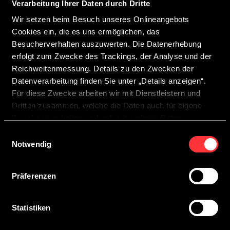
Verarbeitung Ihrer Daten durch Dritte
Wir setzen beim Besuch unseres Onlineangebots
Cookies ein, die es uns ermöglichen, das
Besucherverhalten auszuwerten. Die Datenerhebung
erfolgt zum Zwecke des Trackings, der Analyse und der
Reichweitenmessung. Details zu den Zwecken der
Datenverarbeitung finden Sie unter „Details anzeigen“.
Für diese Zwecke arbeiten wir mit Dienstleistern und
Dritten zusammen, welche die Daten auch für eigene
Zwecke verarbeiten und ggf. mit anderen Daten
zusammenführen.
Einwilligungsauswahl
PREISLISTE DEUTSCHLAND
Durch Anklicken der Schaltfläche „Cookies zulassen“
Notwendig
oder durch Auswählen einzelner Cookies in der
CROSSCAMP TEILINTEGRIERTE MJ 27 DE
Detailansicht geben Sie Ihre Einwilligung zur Verarbeitung
Präferenzen
Ihrer Daten zu den jeweiligen Zwecken. Sie ist freiwillig,
für die Nutzung des Onlineangebots nicht erforderlich und
Herunterladen
widerruflich für die Zukunft durch Anklicken der
Statistiken
Schaltfläche „Einwilligung widerrufen“. Weitere Hinweise
finden Sie in unserer
Datenschutzerklärung
.