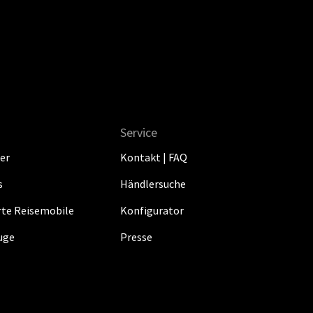
Service
er
Kontakt | FAQ
s
Händlersuche
erte Reisemobile
Konfigurator
uge
Presse