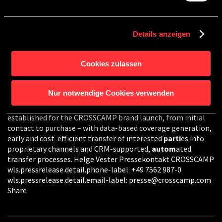
Crosscamp
Custom
Parts
) Gourmet-Küche: 2-Flamm-
Kocher, großzügige Schublade mit Besteckeinsatz, Türen
mit flexiblen Fachböden und großzügiger Arbeitsfläche
Details anzeigen
Cookies zulassen
GERMAN BRAND INSTITUTE AWARDS
CROSSCAMP
Nur notwendige Cookies verwenden
To this end, a systematic lead management concept was
established for the CROSSCAMP brand launch, from initial
contact to purchase – with data-based coverage generation,
early and cost-efficient transfer of interested
parti
es into
proprietary channels and CRM-supported,
autom
ated
transfer processes. Helge Vester Pressekontakt CROSSCAMP
wls.pressrelease.detail.phone-label: +49 7562 987-0
wls.pressrelease.detail.email-label: presse@crosscamp.com
Share