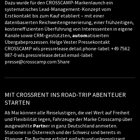
Dazu wurde für den CROSSCAMP-Markenlaunch ein
systematisches Lead-Management-Konzept vom
Erstkontakt bis zum Kauf etabliert – mit einer
datenbasierten Reichweitengenerierung, einer frühzeitigen,
kosteneffizienten Überführung von Interessenten in eigene
Kanäle sowie CRM-gestützten,
autom
atisierten
Übergabeprozessen. Helge Vester Pressekontakt
CROSSCAMP wls.pressrelease.detail.phone-label: +49 7562
987-0 wls.pressrelease.detail.email-label:
presse@crosscamp.com Share
MIT CROSSRENT INS ROAD-TRIP ABENTEUER
STARTEN
Ab Mai können alle Reiselustigen, die viel Wert auf Freiheit
und Flexibilität legen, Fahrzeuge der Marke Crosscamp über
ausgewählte
Partn
er in ganz Deutschland anmieten.
Stationen in Österreich und der Schweiz sind bereits in
Planung. Die Buchung erfolgt einfach und unkompliziert