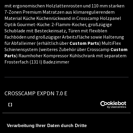
mit ergonomischen Holzlattenrosten und 110 mm starken
7-Zonen Premium Matratzen aus klimaregulierendem
Material Küche Küchenrückwand in Crosscamp Holzpanel
Optik Gourmet-Küche: 2-Flamm-Kocher, großzügige
Schublade mit Besteckeinsatz, Türen mit flexiblen
Fachböden und großzügiger Arbeitsfläche sowie Halterung
für Abfalleimer (erhältlich über
Custom
Parts
) MultiFlex
Schienensystem (weiteres Zubehör über Crosscamp
Custom
Parts
) Raumhoher Kompressor Kühlschrank mit separatem
Frosterfach (131 l) Badezimmer
CROSSCAMP EXPDN 7.0 E
03.06.2026
7-Zonen Premium Matratzen aus klimaregulierendem
Material Küche Küchenrückwand in Crosscamp Holzpanel
Optik Gourmet-Küche: 2-Flamm-Kocher, großzügige
Verarbeitung Ihrer Daten durch Dritte
Schublade mit Besteckeinsatz, Türen mit flexiblen