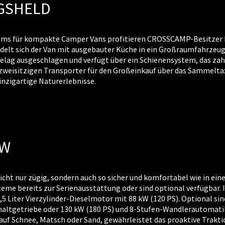
GSHELD
 für kompakte Camper Vans profitieren CROSSCAMP-Besitzer b
delt sich der Van mit ausgebauter Küche in ein Großraumfahrzeug
elag ausgeschlagen und verfügt über ein Schienensystem, das zah
eisitzigen Transporter für den Großeinkauf über das Sammeltaxi 
nzigartige Naturerlebnisse.
KW
t nur zügig, sondern auch so sicher und komfortabel wie in ein
eme bereits zur Serienausstattung oder sind optional verfügbar. I
Liter Vierzylinder-Dieselmotor mit 88 kW (120 PS). Optional sind 
haltgetriebe oder 130 kW (180 PS) und 8-Stufen-Wandlerautomati
auf Schnee, Matsch oder Sand, gewährleistet das proaktive Trak