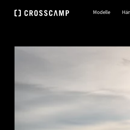
Modelle
Hän
Finde deinen Händler
DEUTSCHLAND
ÖSTE
ZUR HÄNDLERSUCHE
Deutsch
Deu
FRANCE
NEDE
Français
Ned