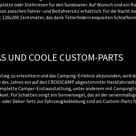
tsplatte oder Stehtresen für den Sundowner. Auf Wunsch sind ein
x zwischen Fahrer- und Beifahrersitz erhältlich. Für die Nacht bi
120x200 Zentimeter, das dank Tellerfedern exquisiten Schlafkomf
AS UND COOLE CUSTOM-PARTS
ieg zu erleichtern und das Camping-Erlebnis abzurunden, wird
te des Jahres ein auf den CROSSCAMP abgestimmter Heckfahrradtr
komplette Camper-Erstausstattung, unter anderem mit Campingti
kset. Für Schatten sorgt ein Sonnensegel, das an der serienmäßige
s- oder Dekor-Sets zur Fahrzeugbeklebung sind als Custom-Parts 