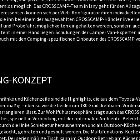
emlos möglich. Das CROSSCAMP-Team in Isny geht für den Alltag
teressenten können sich per Web-Konfigurator ihren individuell
sie ihn bei einem der ausgewählten CROSSCAMP-Händler live erleb
uf und Probefahrtmöglichkeiten eingehalten werden, sondern auch
nt in einer Hand liegen. Schulungen der Camper Van-Experten in I
auch mit den Camping-spezifischen Einbauten des CROSSCAMP ver
NG-KONZEPT
hränke und Küchenzeile sind die Highlights, die aus dem Toyota-
erienmäßig – ebenso wie die beiden um 180 Grad drehbaren Vorder
 arrangieren lässt. Zur Wohlfühlatmosphäre trägt auch das CRO
ei, speziell in Verbindung mit der optionalen Ambiente-Beleucht
k durch die linke Schiebetür herausnehmen und als Outdoor-Küche
ekocht, gebraten und gespült werden. Die Multifunktions-Küche 
t. Der serienmäßige Tisch kann im Outdoor-Betrieb am Küchenbl