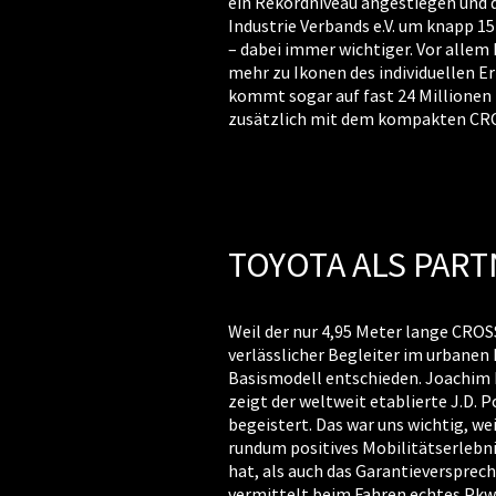
ein Rekordniveau angestiegen und 
Industrie Verbands e.V. um knapp 
– dabei immer wichtiger. Vor allem
mehr zu Ikonen des individuellen Er
kommt sogar auf fast 24 Millionen 
zusätzlich mit dem kompakten CR
TOYOTA ALS PAR
Weil der nur 4,95 Meter lange CROS
verlässlicher Begleiter im urbanen 
Basismodell entschieden. Joachim R
zeigt der weltweit etablierte J.D. 
begeistert. Das war uns wichtig, w
rundum positives Mobilitätserlebni
hat, als auch das Garantieversprech
vermittelt beim Fahren echtes Pkw-F