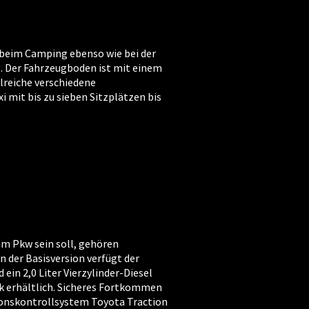
eim Camping ebenso wie bei der
. Der Fahrzeugboden ist mit einem
lreiche verschiedene
mit bis zu sieben Sitzplätzen bis
em Pkw sein soll, gehören
n der Basisversion verfügt der
ein 2,0 Liter Vierzylinder-Diesel
k erhältlich. Sicheres Fortkommen
tionskontrollsystem Toyota Traction