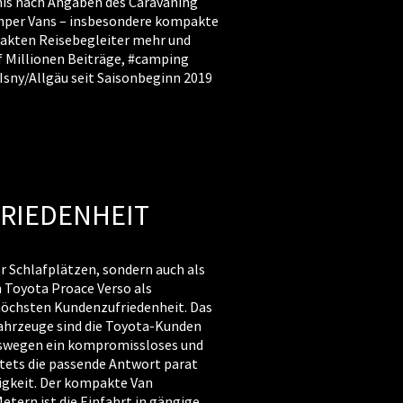
nis nach Angaben des Caravaning
amper Vans – insbesondere kompakte
mpakten Reisebegleiter mehr und
nf Millionen Beiträge, #camping
Isny/Allgäu seit Saisonbeginn 2019
FRIEDENHEIT
r Schlafplätzen, sondern auch als
n Toyota Proace Verso als
 höchsten Kundenzufriedenheit. Das
 Fahrzeuge sind die Toyota-Kunden
deswegen ein kompromissloses und
stets die passende Antwort parat
tigkeit. Der kompakte Van
etern ist die Einfahrt in gängige