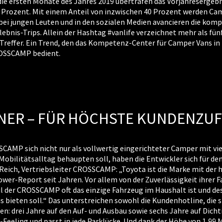
die ersten Monate des Jahres 2019 übertrafen das Vorjahresergeb
15 Prozent. Mit einem Anteil von inzwischen 40 Prozent werden C
 bei jungen Leuten und in den sozialen Medien avancieren die ko
lebnis-Trips. Allein der Hashtag #vanlife verzeichnet mehr als fü
Treffer. Ein Trend, den das Kompetenz-Center für Camper Vans in 
OSSCAMP bedient.
TNER – FÜR HÖCHSTE KUNDENZU
SCAMP sich nicht nur als vollwertig eingerichteter Camper mit vie
Mobilitätsalltag behaupten soll, haben die Entwickler sich für de
eich, Vertriebsleiter CROSSCAMP: „Toyota ist die Marke mit der
Power-Report seit Jahren. Vor allem von der Zuverlässigkeit ihrer
eil der CROSSCAMP oft das einzige Fahrzeug im Haushalt ist und 
s bieten soll.“ Das unterstreichen sowohl die Kundenhotline, die 
en: drei Jahre auf den Auf- und Ausbau sowie sechs Jahre auf Dich
eeling und passt in jede Parklücke. Und dank der Höhe von 1,99 M