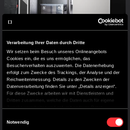
Verarbeitung Ihrer Daten durch Dritte
Wir setzen beim Besuch unseres Onlineangebots
STAURAUM FÜR ACTION
Cookies ein, die es uns ermöglichen, das
Besucherverhalten auszuwerten. Die Datenerhebung
erfolgt zum Zwecke des Trackings, der Analyse und der
In der großen Heckgarage bringst du alles unter, was
Reichweitenmessung. Details zu den Zwecken der
dazugehört: Mountainbike, Klettergear oder SUP.
Schnell zugänglich, clever verstaut.
Datenverarbeitung finden Sie unter „Details anzeigen“.
Für diese Zwecke arbeiten wir mit Dienstleistern und
Dritten zusammen, welche die Daten auch für eigene
Zwecke verarbeiten und ggf. mit anderen Daten
zusammenführen.
Einwilligungsauswahl
Durch Anklicken der Schaltfläche „Cookies zulassen“
Notwendig
oder durch Auswählen einzelner Cookies in der