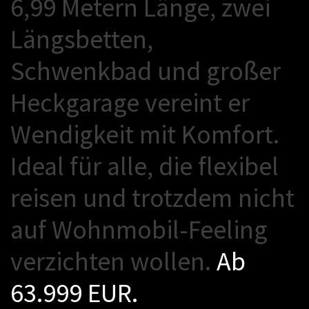
6
,
9
9
M
e
t
e
r
n
L
ä
n
g
e
,
z
w
e
i
L
ä
n
g
s
b
e
t
t
e
n
,
S
c
h
w
e
n
k
b
a
d
u
n
d
g
r
o
ß
e
r
H
e
c
k
g
a
r
a
g
e
v
e
r
e
i
n
t
e
r
W
e
n
d
i
g
k
e
i
t
m
i
t
K
o
m
f
o
r
t
.
I
d
e
a
l
f
ü
r
a
l
l
e
,
d
i
e
f
l
e
x
i
b
e
l
r
e
i
s
e
n
u
n
d
t
r
o
t
z
d
e
m
n
i
c
h
t
a
u
f
W
o
h
n
m
o
b
i
l
-
F
e
e
l
i
n
g
v
e
r
z
i
c
h
t
e
n
w
o
l
l
e
n
.
A
b
6
3
.
9
9
9
E
U
R
.