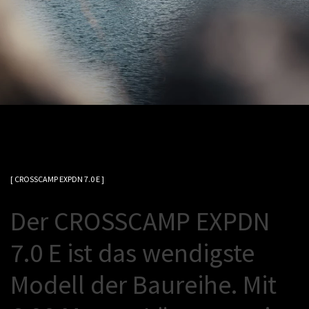
[ CROSSCAMP EXPDN 7.0 E ]
D
e
r
C
R
O
S
S
C
A
M
P
E
X
P
D
N
7
.
0
E
i
s
t
d
a
s
w
e
n
d
i
g
s
t
e
M
o
d
e
l
l
d
e
r
B
a
u
r
e
i
h
e
.
M
i
t