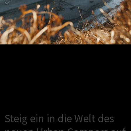
S
t
e
i
g
e
i
n
i
n
d
i
e
W
e
l
t
d
e
s