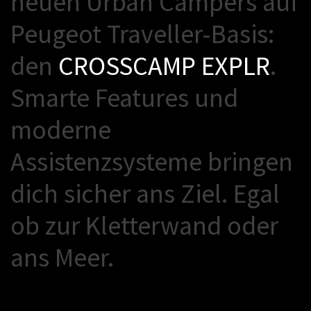
n
e
u
e
n
U
r
b
a
n
C
a
m
p
e
r
s
a
u
f
P
e
u
g
e
o
t
T
r
a
v
e
l
l
e
r
-
B
a
s
i
s
:
d
e
n
C
R
O
S
S
C
A
M
P
E
X
P
L
R
.
S
m
a
r
t
e
F
e
a
t
u
r
e
s
u
n
d
m
o
d
e
r
n
e
A
s
s
i
s
t
e
n
z
s
y
s
t
e
m
e
b
r
i
n
g
e
n
d
i
c
h
s
i
c
h
e
r
a
n
s
Z
i
e
l
.
E
g
a
l
o
b
z
u
r
K
l
e
t
t
e
r
w
a
n
d
o
d
e
r
a
n
s
M
e
e
r
.