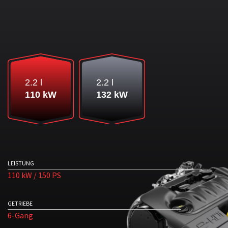
2.2 l
2.2 l
110 kW
132 kW
LEISTUNG
110 kW / 150 PS
GETRIEBE
6-Gang