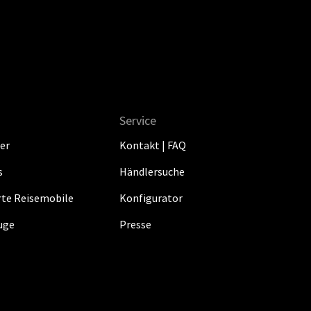
Service
er
Kontakt | FAQ
s
Händlersuche
erte Reisemobile
Konfigurator
uge
Presse