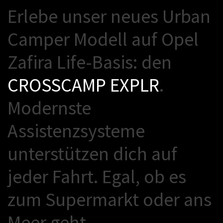
E
r
l
e
b
e
u
n
s
e
r
n
e
u
e
s
U
r
b
a
n
C
a
m
p
e
r
M
o
d
e
l
l
a
u
f
O
p
e
l
Z
a
f
i
r
a
L
i
f
e
-
B
a
s
i
s
:
d
e
n
C
R
O
S
S
C
A
M
P
E
X
P
L
R
.
M
o
d
e
r
n
s
t
e
A
s
s
i
s
t
e
n
z
s
y
s
t
e
m
e
u
n
t
e
r
s
t
ü
t
z
e
n
d
i
c
h
a
u
f
j
e
d
e
r
F
a
h
r
t
.
E
g
a
l
,
o
b
e
s
z
u
m
S
u
p
e
r
m
a
r
k
t
o
d
e
r
a
n
s
M
e
e
r
g
e
h
t
.