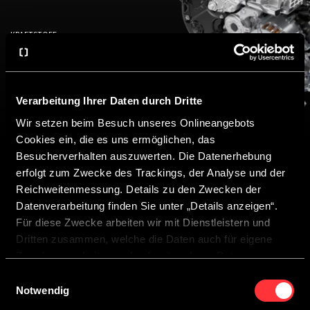
KRAFTSTOFF
Diesel
ZULÄSSIGE ANHÄNGELAST GEBREMST
Verarbeitung Ihrer Daten durch Dritte
1.900 kg
Wir setzen beim Besuch unseres Onlineangebots
Cookies ein, die es uns ermöglichen, das
Besucherverhalten auszuwerten. Die Datenerhebung
erfolgt zum Zwecke des Trackings, der Analyse und der
Reichweitenmessung. Details zu den Zwecken der
Datenverarbeitung finden Sie unter „Details anzeigen“.
Für diese Zwecke arbeiten wir mit Dienstleistern und
Dritten zusammen, welche die Daten auch für eigene
Zwecke verarbeiten und ggf. mit anderen Daten
zusammenführen.
Einwilligungsauswahl
SO KOMMST DU ZU DEINEM
Durch Anklicken der Schaltfläche „Cookies zulassen“
Notwendig
oder durch Auswählen einzelner Cookies in der