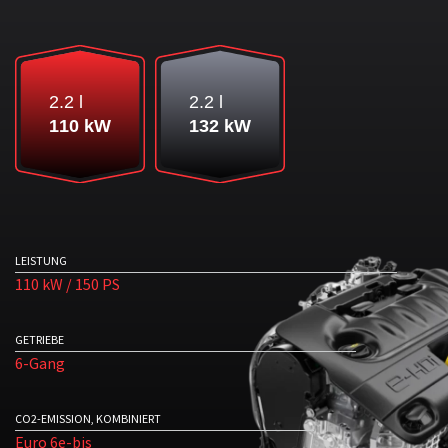
2.2 l
2.2 l
110 kW
132 kW
LEISTUNG
110 kW / 150 PS
GETRIEBE
6-Gang
CO2-EMISSION, KOMBINIERT
Euro 6e-bis