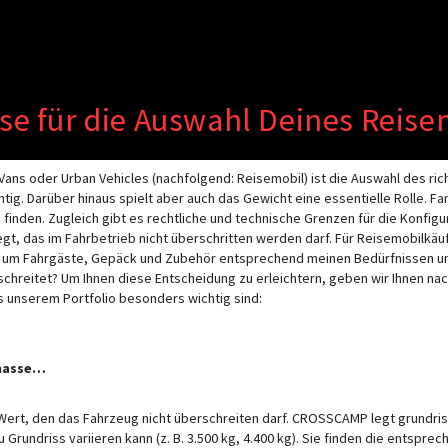
wird der Button zum Akzeptieren d
se für die Auswahl Deines Reise
KONFIGURA
ans oder Urban Vehicles (nachfolgend: Reisemobil) ist die Auswahl des ric
g. Darüber hinaus spielt aber auch das Gewicht eine essentielle Rolle. Fa
z finden. Zugleich gibt es rechtliche und technische Grenzen für die Konfi
gt, das im Fahrbetrieb nicht überschritten werden darf. Für Reisemobilkäufe
, um Fahrgäste, Gepäck und Zubehör entsprechend meinen Bedürfnissen u
hreitet? Um Ihnen diese Entscheidung zu erleichtern, geben wir Ihnen nac
s unserem Portfolio besonders wichtig sind:
tmasse…
r Wert, den das Fahrzeug nicht überschreiten darf. CROSSCAMP legt grundr
Grundriss variieren kann (z. B. 3.500 kg, 4.400 kg). Sie finden die entspre