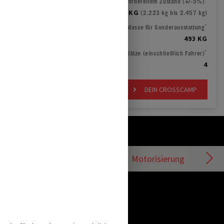
Masse in fahrbereitem Zustand (+/-5%)
2.340 KG
(2.223 kg bis 2.457 kg)
*
Verbleibende Masse für Sonderausstattung
493 KG
*
Zugelassene Sitzplätze (einschließlich Fahrer)
4
DEIN CROSSCAMP
Motorisierung