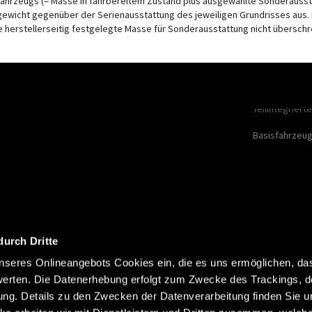
ahrzeugs (= Masse in fahrbereitem Zustand plus ausgewählte Sonderausstat
ewicht gegenüber der Serienausstattung des jeweiligen Grundrisses aus
 herstellerseitig festgelegte Masse für Sonderausstattung nicht überschr
Modelle
Urban Campe
Camper Vans
Teilintegriert
Basisfahrzeu
durch Dritte
seres Onlineangebots Cookies ein, die es uns ermöglichen, da
erten. Die Datenerhebung erfolgt zum Zwecke des Trackings, d
Impressum
Datenschutz
Ko
Abonnieren
g. Details zu den Zwecken der Datenverarbeitung finden Sie un