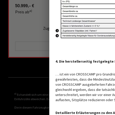
50.999,– €
2 - 4 Personen
a)
Preis ab
Schlafplätze
4 - 7 Personen
Zugelassene Sitzplätze (inkl. Fahrer)*
AUSGEWÄHLT
4. Die herstellerseitig festgeleg
… ist ein von CROSSCAMP pro Grundris
gewährleisten, dass die Mindestnutzla
von CROSSCAMP ausgelieferten Fahrzeu
gleichwohl ergeben, dass die tatsäch
a)
unterschreitet, werden wir vor einer 
Es handelt sich um eine unverbindliche Preisempfehlung, die auf den de
Einfuhrzölle abweichen. Daher wird empfohlen, einen örtlichen Händler nach 
auflasten, Sitzplätze reduzieren ode
Die in diesem Fahrzeugkonfigurator dargestellten Bilder dienen lediglich 
Detaillierte Erläuterungen zu den 