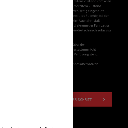
toleranzen kann die real gewogene Masse in fahrbereitem Zustand vom oben
gramm ist im Klammerzusatz hinter der Masse in fahrbereitem Zustand
, mit dem CROSSCAMP festlegt, wieviel Gewicht für werkseitig eingebaute
ebene freie Masse für Gepäck und nachträglich eingebautes Zubehör, bei den
g am Bandende ermittelt werden. Sollte die Wiegung im Ausnahmefall
nach oben unterschreitet, werden wir vor einer Auslieferung des Fahrzeugs
chnisch zulässige Gesamtmasse des Fahrzeugs sowie die technisch zulässige
nd Sonderausstattung weist das Mehrgewicht gegenüber der
e herstellerseitig festgelegte Masse für Sonderausstattung nicht
rkseitig eingebaute Sonderausstattung maximal zur Verfügung steht.
 Fahrgestell. Hiervon sind das erhöhte Eigengewicht des alternativen
NÄCHSTER SCHRITT