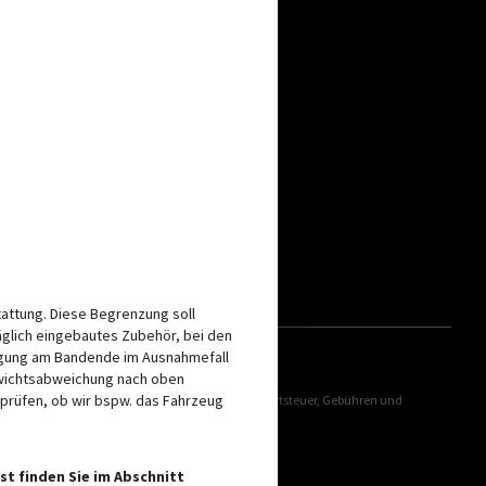
attung. Diese Begrenzung soll
äglich eingebautes Zubehör, bei den
iegung am Bandende im Ausnahmefall
ewichtsabweichung nach oben
 prüfen, ob wir bspw. das Fahrzeug
ngsumrechnung und der länderspezifischen Mehrwertsteuer, Gebühren und
fahren.
mmen und abweichen.
st finden Sie im Abschnitt