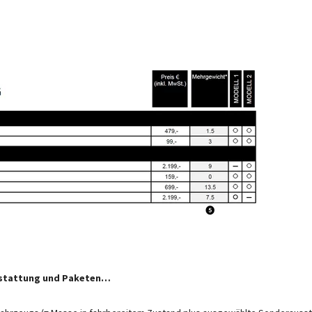
inen im Typgenehmigungsverfahren festgelegten Standardwert. Aufgrund von Fertigungs
hrbereitem Zustand sind rechtlich zulässig und möglich. Die zulässige Spanne in Kilo
 handelt es sich um einen für jeden Typ und Grundriss ermittelten kalkulatorischen Wert
stattung soll gewährleisten, dass die Mindestnutzlast, d.h. die gesetzlich vorgeschri
 zur Verfügung steht. Das reale Gewicht Ihres Fahrzeugs ab Werk kann erst bei Wiegun
der Sonderausstattung die Mindestnutzlast wegen einer zulässigen Gewichtsabweichung 
hrzeug auflasten, Sitzplätze reduzieren oder Sonderausstattung herausnehmen. Die te
e des Fahrzeugs und verringert die Nutzlast. Das angegebene Mehrgewicht für Pakete u
ewicht der ausgewählten Sonderausstattung darf die in den Modellübersichten angegeben
 ermittelten kalkulatorischen Wert, mit dem CROSSCAMP festlegt, wieviel Gewicht für we
onderausstattung. Die Erhöhung ergibt sich aus der höheren Nutzlast durch das alternative
e Motorvarianten (z. B. 180 PS) abzuziehen.
ration des Fahrzeugs finden Sie im Abschnitt "
Gewichtsinformationen
".
sstattung und Paketen…