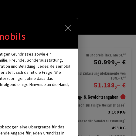
er Hinweise im Overlay aktiv. Bit
mobils
TION LADEN
htigen Grundrisses sowie ein
a)
Grundpreis inkl. MwSt.
milie, Freunde, Sonderausstattung,
50.999,– €
guration und Beladung. Jedes Reisemobil
r stellt sich damit die Frage: Wie
Fahrzeugpreis inkl. MwSt. und Zulassungsdokumente von
a)
nterzubringen, ohne dass das
189,- €
51.188,– €
hfolgend einige Hinweise an die Hand,
Wichtige Fahrzeug- & Gewichtsangaben
*
Technisch zulässige Gesamtmasse
3.100 KG
*
Herstellerseitig festgelegte Masse für Sonderausstattung
issbezogen eine Obergrenze für das
493 KG
chende Angabe für jeden Grundriss in
*