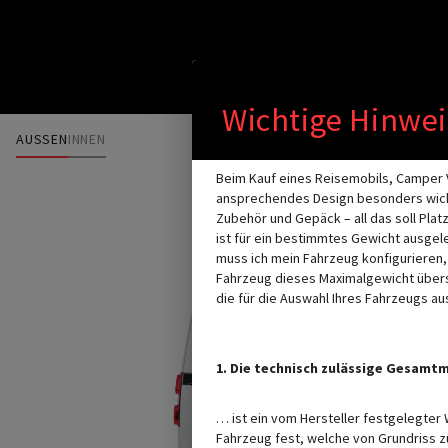
Durch Scrolling 
Wichtige Hinwei
AUSSEN
INNEN
Beim Kauf eines Reisemobils, Camper V
ansprechendes Design besonders wichti
Zubehör und Gepäck – all das soll Plat
ist für ein bestimmtes Gewicht ausgele
muss ich mein Fahrzeug konfigurieren
Fahrzeug dieses Maximalgewicht übersc
die für die Auswahl Ihres Fahrzeugs au
1. Die technisch zulässige Gesam
… ist ein vom Hersteller festgelegte
Fahrzeug fest, welche von Grundriss zu 