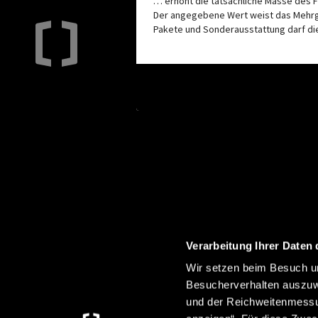
… erhöht die tatsächliche Masse des F
Der angegebene Wert weist das Mehrg
Pakete und Sonderausstattung darf die
BLEIB AUF DEM LAUFENDEN
Verarbeitung Ihrer Daten 
Wir setzen beim Besuch un
Besucherverhalten auszuw
Mit unserem Newsletter erhältst du immer die neuesten
und der Reichweitenmessun
Informationen rund um Crosscamp.