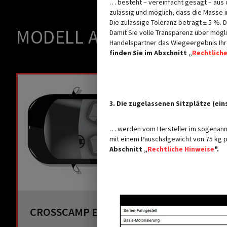
… besteht – vereinfacht gesagt – aus 
zulässig und möglich, dass die Masse
Die zulässige Toleranz beträgt ± 5 %.
MODELL AUSWÄHLEN
Damit Sie volle Transparenz über mö
Handelspartner das Wiegeergebnis Ihr
finden Sie im Abschnitt „
Rechtlich
3. Die zugelassenen Sitzplätze (ein
… werden vom Hersteller im sogenannt
mit einem Pauschalgewicht von 75 kg p
Abschnitt „
Rechtliche Hinweise
".
CROSSCAMP EXPLR 5.0 F