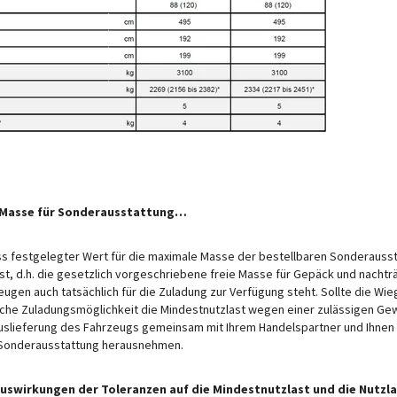
te Masse für Sonderausstattung…
s festgelegter Wert für die maximale Masse der bestellbaren Sonderausst
st, d.h. die gesetzlich vorgeschriebene freie Masse für Gepäck und nachtr
gen auch tatsächlich für die Zuladung zur Verfügung steht. Sollte die W
liche Zuladungsmöglichkeit die Mindestnutzlast wegen einer zulässigen G
Auslieferung des Fahrzeugs gemeinsam mit Ihrem Handelspartner und Ihnen
utschen Verkaufspreisen basiert. Preise in anderen Ländern können aufgrund der Währu
den für das jeweilige Land geltenden Preisen zu fragen, um den aktuellsten Stand zu er
r Sonderausstattung herausnehmen.
Illustrationszwecken. Sie können von anderen Modellen oder Ausstattungsvarianten sta
Auswirkungen der Toleranzen auf die Mindestnutzlast und die Nutzla