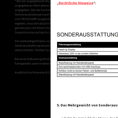
* Bei der angegebenen Masse in fahrbereitem Zustand handelt es sich um e
„
Rechtliche Hinweise
“.
angegebenen Wert abweichen. Abweichungen von bis zu ± 5 % der Masse in fa
angegeben. Bei der herstellerseitig festgelegten Masse für Sonderausstattung
Sonderausstattung maximal zur Verfügung steht. Die Begrenzung der Sonderaus
von CROSSCAMP ausgelieferten Fahrzeugen auch tatsächlich für die Zuladung
ergeben, dass die tatsächliche Zuladungsmöglichkeit trotz der Begrenzung 
gemeinsam mit Ihrem Handelspartner und Ihnen prüfen, ob wir bspw. das Fa
Gesamtmasse auf der Achse dürfen nicht überschritten werden.
Der werkseitige Einbau von Sonderausstattung erhöht die tatsächliche Mass
Serienausstattung des jeweiligen Modells bzw. Grundrisses aus. Das Gesamtg
überschreiten. Hierbei handelt es sich um einen für jeden Typ und Grundriss
Bei einer Auflastung erhöht sich die herstellerseitig festgelegte Masse für S
Fahrgestells sowie insbesondere das Gewicht für ggf. verpflichtende schwerer
Ausführliche Hinweise & Erläuterungen zur Gewichtsthematik und zur Konfigu
5. Das Mehrgewicht von Sonderau