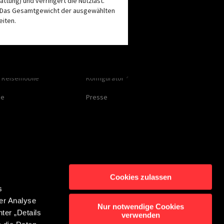
tung) und verringert die Nutzlast.
. Das Gesamtgewicht der ausgewählten
eiten.
Service
r
Kontakt | FAQ
Händlersuche
AKZEPTIEREN UND WEITER
e Reisemobile
Konfigurator
ge
Presse
Cookies zulassen
s
er Analyse
ntakt
Nur notwendige Cookies
ter „Details
verwenden