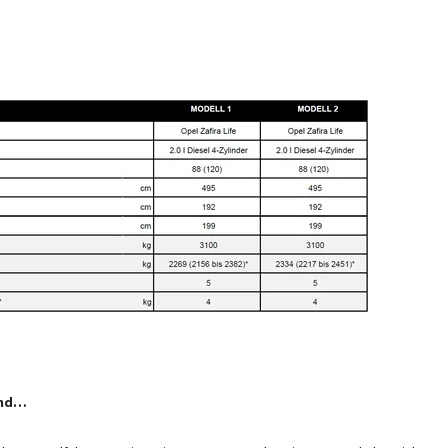
 zum Teil Sonderausstattung enthalten
Schritt 1 / 9
Grundriss
and…