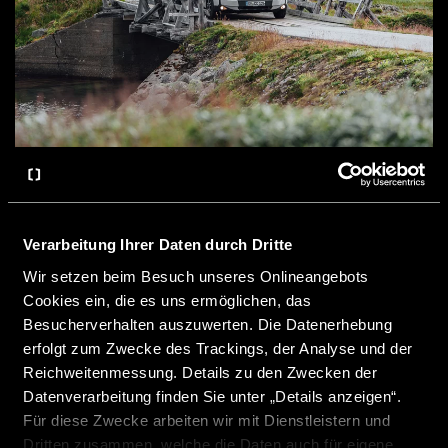
TARIFS FRANCE
Verarbeitung Ihrer Daten durch Dritte
Wir setzen beim Besuch unseres Onlineangebots
CROSSCAMP CAMPER VANS MJ 26 FR
Cookies ein, die es uns ermöglichen, das
Besucherverhalten auszuwerten. Die Datenerhebung
Télécharger
erfolgt zum Zwecke des Trackings, der Analyse und der
Reichweitenmessung. Details zu den Zwecken der
Datenverarbeitung finden Sie unter „Details anzeigen“.
Für diese Zwecke arbeiten wir mit Dienstleistern und
Dritten zusammen, welche die Daten auch für eigene