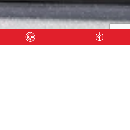
TRAILRUNNERIN AUS
LEIDENSCHAFT
Ida-Sophie ist leidenschaftliche Trailrunnerin. In den Bergen
fühlt sie sich am wohlsten. Sie liebt die Herausforderung,
die Natur und den Sport.