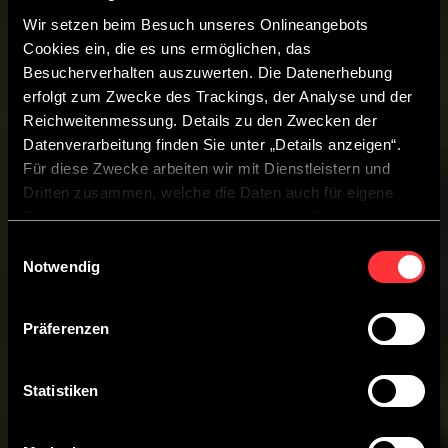
Wir setzen beim Besuch unseres Onlineangebots
Cookies ein, die es uns ermöglichen, das
Besucherverhalten auszuwerten. Die Datenerhebung
erfolgt zum Zwecke des Trackings, der Analyse und der
Reichweitenmessung. Details zu den Zwecken der
Datenverarbeitung finden Sie unter „Details anzeigen“.
Für diese Zwecke arbeiten wir mit Dienstleistern und
Dritten zusammen, welche die Daten auch für eigene
Zwecke verarbeiten und ggf. mit anderen Daten
zusammenführen.
Einwilligungsauswahl
Durch Anklicken der Schaltfläche „Cookies zulassen“
Notwendig
oder durch Auswählen einzelner Cookies in der
Detailansicht geben Sie Ihre Einwilligung zur Verarbeitung
Präferenzen
Ihrer Daten zu den jeweiligen Zwecken. Sie ist freiwillig,
für die Nutzung des Onlineangebots nicht erforderlich und
widerruflich für die Zukunft durch Anklicken der
Statistiken
Schaltfläche „Einwilligung widerrufen“. Weitere Hinweise
finden Sie in unserer
Datenschutzerklärung
.