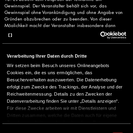
Gewinnspiel. Der Veranstalter behält sich vor, das
Gewinnspiel ohne Vorankündigung und ohne Angabe von
Gründen abzubrechen oder zu beenden. Von dieser
Möglichkeit macht der Veranstalter insbesondere dann
Gebrauch, wenn aus rechtlichen Gründen eine
ordnungsgemäße Durchführung nicht gewährleistet werden
kann.
Verarbeitung Ihrer Daten durch Dritte
Wir setzen beim Besuch unseres Onlineangebots
Datenschutz
Cookies ein, die es uns ermöglichen, das
19. Die Daten der Teilnehmer werden unter Beachtung der
Besucherverhalten auszuwerten. Die Datenerhebung
datenschutzrechtlichen Vorschriften erhoben, verarbeitet und
erfolgt zum Zwecke des Trackings, der Analyse und der
genutzt. Details zur Datenverarbeitung durch die Dethleffs
Reichweitenmessung. Details zu den Zwecken der
GmbH & Co. KG finden Sie in den gesonderten
Datenverarbeitung finden Sie unter „Details anzeigen“.
Informationen zum Datenschutz unterhalb dieser
Für diese Zwecke arbeiten wir mit Dienstleistern und
Teilnahmebedingungen.
Dritten zusammen, welche die Daten auch für eigene
Zwecke verarbeiten und ggf. mit anderen Daten
zusammenführen.
Einwilligungsauswahl