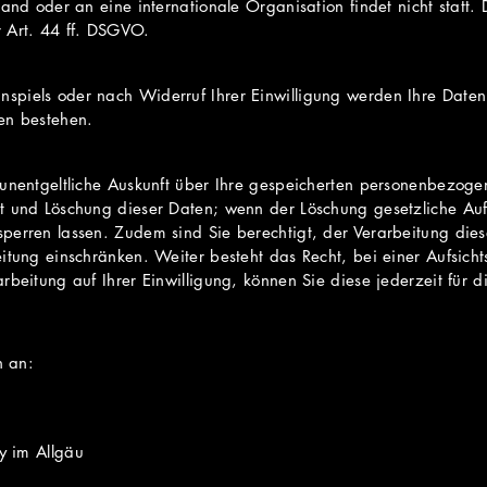
and oder an eine internationale Organisation findet nicht statt. 
 Art. 44 ff. DSGVO.
piels oder nach Widerruf Ihrer Einwilligung werden Ihre Daten 
en bestehen.
 unentgeltliche Auskunft über Ihre gespeicherten personenbezoge
t und Löschung dieser Daten; wenn der Löschung gesetzliche Au
perren lassen. Zudem sind Sie berechtigt, der Verarbeitung die
eitung einschränken. Weiter besteht das Recht, bei einer Aufsic
rbeitung auf Ihrer Einwilligung, können Sie diese jederzeit für d
n an:
ny im Allgäu