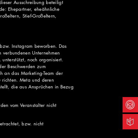
dieser Ausschreibung beteiligt
nde: Ehepartner, eheähnliche
roßeltern, Stief-Großeltern,
 bzw. Instagram beworben. Das
ren verbundenen Unternehmen
nterstützt, noch organisiert.
oder Beschwerden zum
ch an das Marketing-Team der
 richten. Meta und deren
ellt, die aus Ansprüchen in Bezug
rden vom Veranstalter nicht
trachtet, bzw. nicht