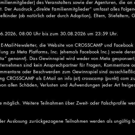
amilienmitglieder) des Veranstalters sowie der Agenturen, die an 
gt. Der Ausdruck „direkte Familienmitglieder“ umfasst alles Folge
fkinder (ob natürlich oder durch Adoption), Eltern, Stiefeltern, G
.06.2026, 08:00 Uhr bis zum 30.08.2026 um 23:59 Uhr.
n E-Mail-Newsletter, die Website von CROSSCAMP und Facebook
ndung zu Meta Platforms, Inc. (ehemals Facebook Inc.) sowie de
ta“ genannt). Das Gewinnspiel wird weder von Meta gesponsert, u
ternehmen sind kein Ansprechpartner für Fragen, Kommentare 
ommentare oder Beschwerden zum Gewinnspiel sind ausschließli
ng CROSSCAMP als E-Mail an info (at) crosscamp (punkt) com zu
n allen Schäden, Verlusten und Aufwendungen jeder Art freigest
me möglich. Weitere Teilnahmen über Zweit- oder Falschprofile we
der Auslosung zurückgezogene Teilnahmen werden als ungültig be