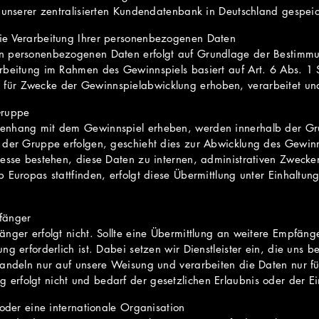
 unserer zentralisierten Kundendatenbank in Deutschland gespeic
ie Verarbeitung Ihrer personenbezogenen Daten
on personenbezogenen Daten erfolgt auf Grundlage der Bestim
rbeitung im Rahmen des Gewinnspiels basiert auf Art. 6 Abs. 1 S
ür Zwecke der Gewinnspielabwicklung erhoben, verarbeitet und
Gruppe
enhang mit dem Gewinnspiel erheben, werden innerhalb der Gru
 der Gruppe erfolgen, geschieht dies zur Abwicklung des Gewinn
resse bestehen, diese Daten zu internen, administrativen Zwecke
 Europas stattfinden, erfolgt diese Übermittlung unter Einhaltung
fänger
nger erfolgt nicht. Sollte eine Übermittlung an weitere Empfänge
ng erforderlich ist. Dabei setzen wir Dienstleister ein, die uns 
handeln nur auf unsere Weisung und verarbeiten die Daten nur 
rfolgt nicht und bedarf der gesetzlichen Erlaubnis oder der Ei
 oder eine internationale Organisation