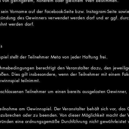
n von geringerem, höherem oder gleichem Wert bestimmen.
s sein Vorname auf der Facebook-Seite bzw. Instagram-Seite sowi
kündung des Gewinners verwendet werden darf und er ggf. durc
hnt werden darf.
ss
el stellt der Teilnehmer Meta von jeder Haftung frei.
ahmebedingungen berechtigt den Veranstalter dazu, den jeweilig
ßen. Dies gilt insbesondere, wenn der Teilnehmer mit einem Fak
winnspiel teilnimmt.
schlossenen Teilnehmer um einen bereits ausgelosten Gewinner,
Teilnahme am Gewinnspiel. Der Veranstalter behält sich vor, da
brechen oder zu beenden. Von dieser Möglichkeit macht der V
ründen eine ordnungsgemäße Durchführung nicht gewährleistet