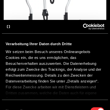
Verarbeitung Ihrer Daten durch Dritte
Wir setzen beim Besuch unseres Onlineangebots
Porte-vélos d’attelage CROSSCAMP
Cookies ein, die es uns ermöglichen, das
Besucherverhalten auszuwerten. Die Datenerhebung
erfolgt zum Zwecke des Trackings, der Analyse und der
Reichweitenmessung. Details zu den Zwecken der
Datenverarbeitung finden Sie unter „Details anzeigen“.
Für diese Zwecke arbeiten wir mit Dienstleistern und
Dritten zusammen, welche die Daten auch für eigene
Zwecke verarbeiten und ggf. mit anderen Daten
zusammenführen.
Einwilligungsauswahl