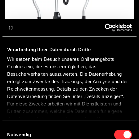
Verarbeitung Ihrer Daten durch Dritte
Wir setzen beim Besuch unseres Onlineangebots
Cookies ein, die es uns ermöglichen, das
Porte-vélos d’attelage CROSSCAMP
Besucherverhalten auszuwerten. Die Datenerhebung
erfolgt zum Zwecke des Trackings, der Analyse und der
Reichweitenmessung. Details zu den Zwecken der
Datenverarbeitung finden Sie unter „Details anzeigen“.
Für diese Zwecke arbeiten wir mit Dienstleistern und
Dritten zusammen, welche die Daten auch für eigene
Zwecke verarbeiten und ggf. mit anderen Daten
zusammenführen.
Einwilligungsauswahl
Durch Anklicken der Schaltfläche „Cookies zulassen“
Notwendig