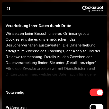
Verarbeitung Ihrer Daten durch Dritte
Wir setzen beim Besuch unseres Onlineangebots
Cookies ein, die es uns ermöglichen, das
Besucherverhalten auszuwerten. Die Datenerhebung
erfolgt zum Zwecke des Trackings, der Analyse und der
Reichweitenmessung. Details zu den Zwecken der
Datenverarbeitung finden Sie unter „Details anzeigen“.
Für diese Zwecke arbeiten wir mit Dienstleistern und
Dritten zusammen, welche die Daten auch für eigene
Zwecke verarbeiten und ggf. mit anderen Daten
zusammenführen.
Einwilligungsauswahl
Durch Anklicken der Schaltfläche „Cookies zulassen“
Notwendig
oder durch Auswählen einzelner Cookies in der
Detailansicht geben Sie Ihre Einwilligung zur Verarbeitung
Präferenzen