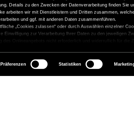
g. Details zu den Zwecken der Datenverarbeitung finden Sie un
ke arbeiten wir mit Dienstleistern und Dritten zusammen, welch
erarbeiten und ggf. mit anderen Daten zusammenführen.
tfläche „Cookies zulassen“ oder durch Auswählen einzelner Cook
re Einwilligung zur Verarbeitung Ihrer Daten zu den jeweiligen Z
zung des Onlineangebots nicht erforderlich und widerruflich für die
 „Einwilligung widerrufen“. Weitere Hinweise finden Sie in unsere
Präferenzen
Statistiken
Marketin
CROSSCAMP LIFE