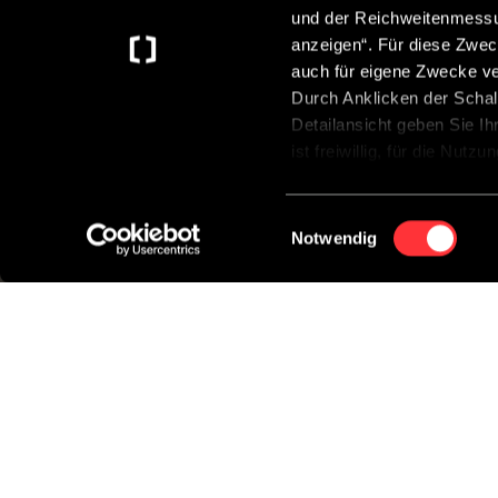
und der Reichweitenmessun
anzeigen“. Für diese Zwec
auch für eigene Zwecke v
Durch Anklicken der Schal
Detailansicht geben Sie Ih
ist freiwillig, für die Nut
Anklicken der Schaltfläche
Datenschutzerklärung
.
Einwilligungsauswahl
Notwendig
DER NEUE 