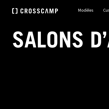
Modèles
Cu
SALONS D
DEUTSCHLAND
ÖSTE
Deutsch
Deu
FRANCE
NEDE
Français
Ned