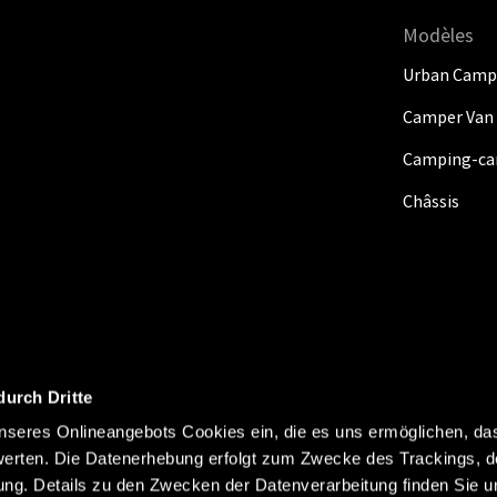
Modèles
Urban Camp
Camper Van
Camping-car
Châssis
durch Dritte
seres Onlineangebots Cookies ein, die es uns ermöglichen, da
Mentions légales
Protect
S'abonner
erten. Die Datenerhebung erfolgt zum Zwecke des Trackings, d
g. Details zu den Zwecken der Datenverarbeitung finden Sie un
Information sur le poids & 