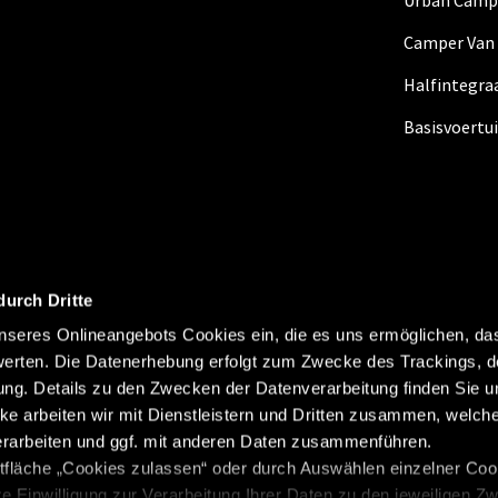
Urban Camp
Camper Van
Halfintegra
Basisvoertu
durch Dritte
seres Onlineangebots Cookies ein, die es uns ermöglichen, da
erten. Die Datenerhebung erfolgt zum Zwecke des Trackings, d
Colofon
Gegevensbesche
Abonneren
g. Details zu den Zwecken der Datenverarbeitung finden Sie un
Gewichtsinformatie
Klokk
ke arbeiten wir mit Dienstleistern und Dritten zusammen, welch
erarbeiten und ggf. mit anderen Daten zusammenführen.
Beginselverklaring
Cookie
tfläche „Cookies zulassen“ oder durch Auswählen einzelner Cook
re Einwilligung zur Verarbeitung Ihrer Daten zu den jeweiligen Z