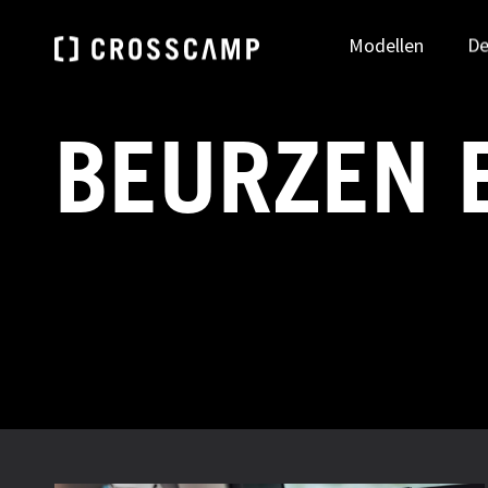
Modellen
De
BEURZEN 
Zoek je dealer
DEUTSCHLAND
ÖSTE
NAAR DEALER ZOEKEN
Deutsch
Deu
FRANCE
NEDE
Français
Ned