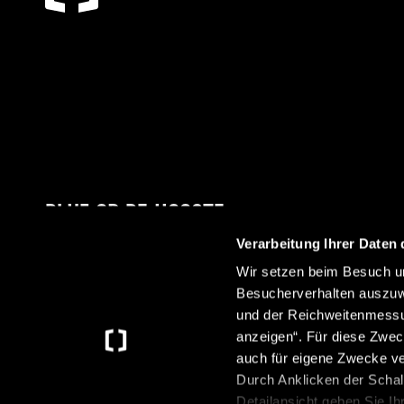
BLIJF OP DE HOOGTE
Verarbeitung Ihrer Daten 
Wir setzen beim Besuch un
Besucherverhalten auszuw
Met onze nieuwsbrief ontvang je altijd het laatste
und der Reichweitenmessun
nieuws over Crosscamp.
anzeigen“. Für diese Zwec
auch für eigene Zwecke v
Durch Anklicken der Schal
Detailansicht geben Sie Ih