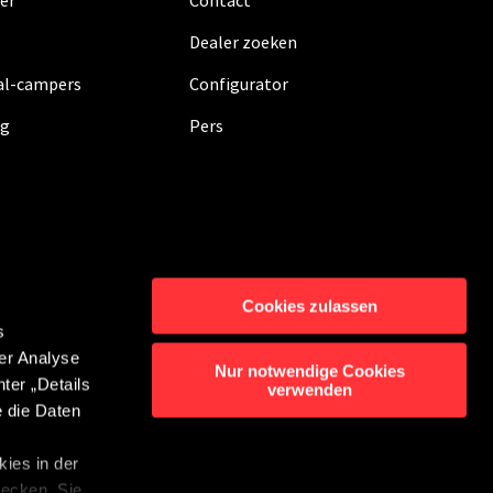
er
Contact
Dealer zoeken
al-campers
Configurator
ig
Pers
Cookies zulassen
s
er Analyse
rming
Contact
Nur notwendige Cookies
ter „Details
verwenden
enluidersysteem
e die Daten
bot Instellingen
ies in der
wecken. Sie