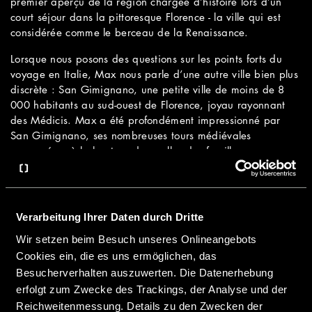
premier aperçu de la région chargée d’histoire lors d’un
court séjour dans la pittoresque Florence - la ville qui est
considérée comme le berceau de la Renaissance.
Lorsque nous posons des questions sur les points forts du
voyage en Italie, Max nous parle d’une autre ville bien plus
discrète : San Gimignano, une petite ville de moins de 8
000 habitants au sud-ouest de Florence, joyau rayonnant
des Médicis. Max a été profondément impressionné par
San Gimignano, ses nombreuses tours médiévales
conservées, à la hauteur desquelles des familles
patriciennes rivales avaient l’habitude d’exprimer leur
pouvoir il y a plusieurs siècles, et son histoire qui remonte
au troisième siècle avant JC.
Verarbeitung Ihrer Daten durch Dritte
« La présence des nombreux bâtiments historiques fait,
encore aujourd’hui, ressentir l’histoire mouvementée de la
Wir setzen beim Besuch unseres Onlineangebots
ville. La région avec ses vastes vignobles verts est tout aussi
Cookies ein, die es uns ermöglichen, das
unique ». Astuce de Max pour tous les pèlerins de San
Besucherverhalten auszuwerten. Die Datenerhebung
Gimignano ? « Tôt le matin vers 7 heures, les rues sont
erfolgt zum Zwecke des Trackings, der Analyse und der
presque vides - nous avons donc pu profiter de la ville avec
Reichweitenmessung. Details zu den Zwecken der