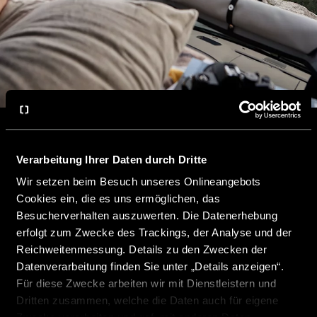
Verarbeitung Ihrer Daten durch Dritte
Wir setzen beim Besuch unseres Onlineangebots
Cookies ein, die es uns ermöglichen, das
Besucherverhalten auszuwerten. Die Datenerhebung
Die gewünschte Seite konnte leider nicht gefunden
erfolgt zum Zwecke des Trackings, der Analyse und der
werden.
Reichweitenmessung. Details zu den Zwecken der
The requested page can't be found.
Datenverarbeitung finden Sie unter „Details anzeigen“.
Für diese Zwecke arbeiten wir mit Dienstleistern und
Dritten zusammen, welche die Daten auch für eigene